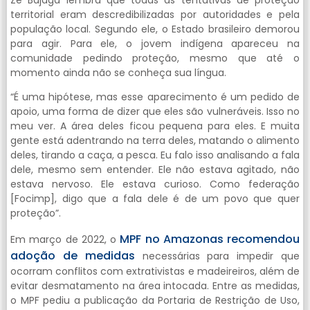
Zé Bajaga lembra que todas as tentativas de proteção
territorial eram descredibilizadas por autoridades e pela
população local. Segundo ele, o Estado brasileiro demorou
para agir. Para ele, o jovem indígena apareceu na
comunidade pedindo proteção, mesmo que até o
momento ainda não se conheça sua língua.
“É uma hipótese, mas esse aparecimento é um pedido de
apoio, uma forma de dizer que eles são vulneráveis. Isso no
meu ver. A área deles ficou pequena para eles. E muita
gente está adentrando na terra deles, matando o alimento
deles, tirando a caça, a pesca. Eu falo isso analisando a fala
dele, mesmo sem entender. Ele não estava agitado, não
estava nervoso. Ele estava curioso. Como federação
[Focimp], digo que a fala dele é de um povo que quer
proteção”.
MPF no Amazonas recomendou
Em março de 2022, o
adoção de medidas
necessárias para impedir que
ocorram conflitos com extrativistas e madeireiros, além de
evitar desmatamento na área intocada. Entre as medidas,
o MPF pediu a publicação da Portaria de Restrição de Uso,