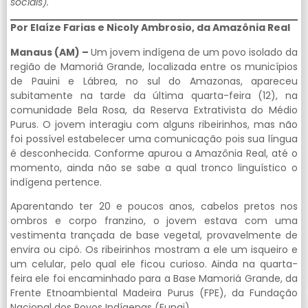
sociais).
Por Elaíze Farias e Nicoly Ambrosio, da Amazônia Real
Manaus (AM) –
Um jovem indígena de um povo isolado da
região de Mamoriá Grande, localizada entre os municípios
de Pauini e Lábrea, no sul do Amazonas, apareceu
subitamente na tarde da última quarta-feira (12), na
comunidade Bela Rosa, da Reserva Extrativista do Médio
Purus. O jovem interagiu com alguns ribeirinhos, mas não
foi possível estabelecer uma comunicação pois sua língua
é desconhecida. Conforme apurou a Amazônia Real, até o
momento, ainda não se sabe a qual tronco linguístico o
indígena pertence.
Aparentando ter 20 e poucos anos, cabelos pretos nos
ombros e corpo franzino, o jovem estava com uma
vestimenta trançada de base vegetal, provavelmente de
envira ou cipó. Os ribeirinhos mostram a ele um isqueiro e
um celular, pelo qual ele ficou curioso. Ainda na quarta-
feira ele foi encaminhado para a Base Mamoriá Grande, da
Frente Etnoambiental Madeira Purus (FPE), da Fundação
Nacional dos Povos Indígenas (Funai).