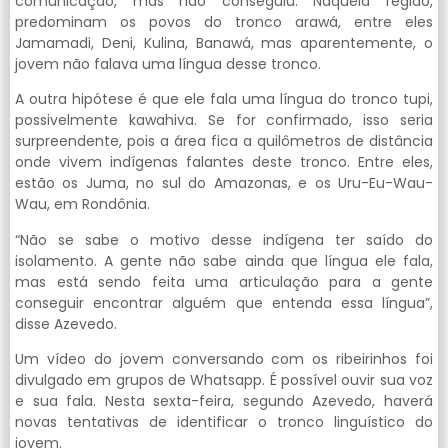
comunicação, mas não conseguiu. Naquela região,
predominam os povos do tronco arawá, entre eles
Jamamadi, Deni, Kulina, Banawá, mas aparentemente, o
jovem não falava uma língua desse tronco.
A outra hipótese é que ele fala uma língua do tronco tupi,
possivelmente kawahiva. Se for confirmado, isso seria
surpreendente, pois a área fica a quilômetros de distância
onde vivem indígenas falantes deste tronco. Entre eles,
estão os Juma, no sul do Amazonas, e os Uru-Eu-Wau-
Wau, em Rondônia.
“Não se sabe o motivo desse indígena ter saído do
isolamento. A gente não sabe ainda que língua ele fala,
mas está sendo feita uma articulação para a gente
conseguir encontrar alguém que entenda essa língua”,
disse Azevedo.
Um vídeo do jovem conversando com os ribeirinhos foi
divulgado em grupos de Whatsapp. É possível ouvir sua voz
e sua fala. Nesta sexta-feira, segundo Azevedo, haverá
novas tentativas de identificar o tronco linguístico do
jovem.