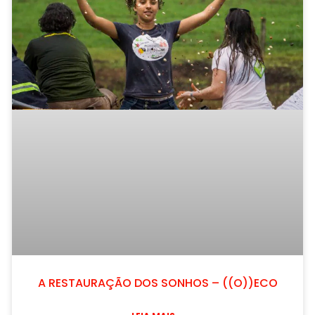
A RESTAURAÇÃO DOS SONHOS – ((O))ECO