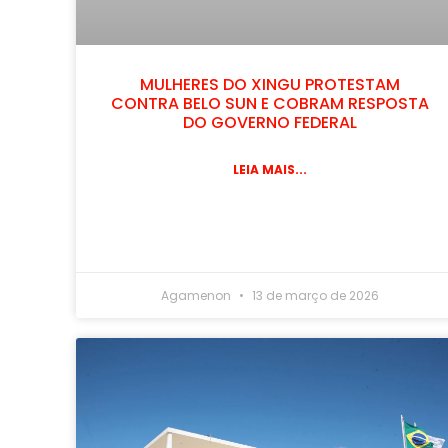
MULHERES DO XINGU PROTESTAM
CONTRA BELO SUN E COBRAM RESPOSTA
DO GOVERNO FEDERAL
LEIA MAIS...
Agamenon
13 de março de 2026