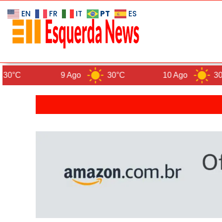
PT
EN
FR
IT
ES
9 Ago
30°C
10 Ago
30°C