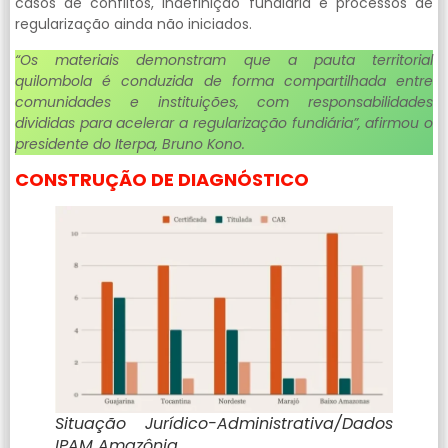
casos de conflitos, indefinição fundiária e processos de
regularização ainda não iniciados.
“Os materiais demonstram que a pauta territorial
quilombola é conduzida de forma compartilhada entre
comunidades e instituições, com responsabilidades
divididas para acelerar a regularização fundiária”, afirmou o
presidente do Iterpa, Bruno Kono.
CONSTRUÇÃO DE DIAGNÓSTICO
Situação Jurídico-Administrativa/Dados
IPAM Amazônia