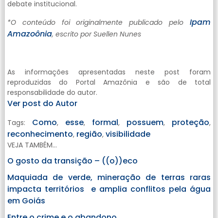
debate institucional.
Ipam
*O conteúdo foi originalmente publicado pelo
Amazoônia
, escrito por Suellen Nunes
As informações apresentadas neste post foram
reproduzidas do Portal Amazônia e são de total
responsabilidade do autor.
Ver post do Autor
Como
esse
formal
possuem
proteção
Tags:
,
,
,
,
,
reconhecimento
região
visibilidade
,
,
VEJA TAMBÉM...
O gosto da transição – ((o))eco
Maquiada de verde, mineração de terras raras
impacta territórios e amplia conflitos pela água
em Goiás
Entre o crime e o abandono