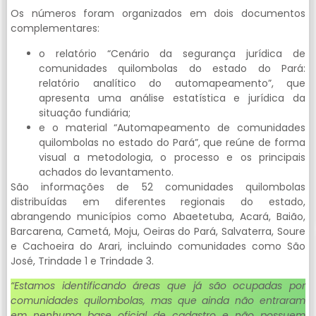
Os números foram organizados em dois documentos
complementares:
o relatório “Cenário da segurança jurídica de
comunidades quilombolas do estado do Pará:
relatório analítico do automapeamento”, que
apresenta uma análise estatística e jurídica da
situação fundiária;
e o material “Automapeamento de comunidades
quilombolas no estado do Pará”, que reúne de forma
visual a metodologia, o processo e os principais
achados do levantamento.
São informações de 52 comunidades quilombolas
distribuídas em diferentes regionais do estado,
abrangendo municípios como Abaetetuba, Acará, Baião,
Barcarena, Cametá, Moju, Oeiras do Pará, Salvaterra, Soure
e Cachoeira do Arari, incluindo comunidades como São
José, Trindade 1 e Trindade 3.
“Estamos identificando áreas que já são ocupadas por
comunidades quilombolas, mas que ainda não entraram
em nenhuma base oficial de cadastro e não possuem