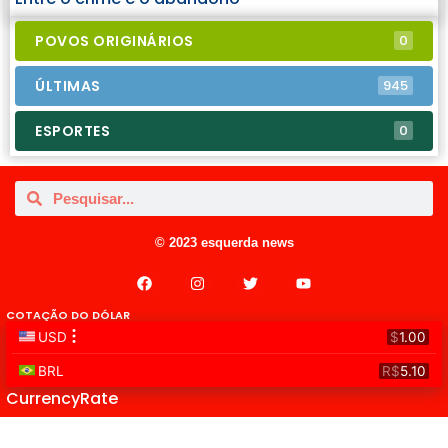
POVOS ORIGINÁRIOS
0
ÚLTIMAS
945
ESPORTES
0
© 2023 esquerda news
COTAÇÃO DO DÓLAR
CurrencyRate