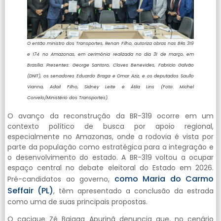
O então ministro dos Transportes, Renan Filho, autoriza obras nas BRs 319
e 174 no Amazonas, em cerimônia realizada no dia 31 de março, em
Brasília. Presentes: George Santoro, Cloves Benevides, Fabricio Galvão
(DNIT), os senadores Eduardo Braga e Omar Aziz, e os deputados Saullo
Vianna, Adail Filho, Sidney Leite e Átila Lins (Foto: Michel
Corvelo/Ministério dos Transportes).
O avanço da reconstrução da BR-319 ocorre em um
contexto político de busca por apoio regional,
especialmente no Amazonas, onde a rodovia é vista por
parte da população como estratégica para a integração e
o desenvolvimento do estado. A BR-319 voltou a ocupar
espaço central no debate eleitoral do Estado em 2026.
como Maria do Carmo
Pré-candidatos ao governo,
Seffair (PL)
, têm apresentado a conclusão da estrada
como uma de suas principais propostas.
O cacique Zé Bajaga Apurinã denuncia que, no cenário