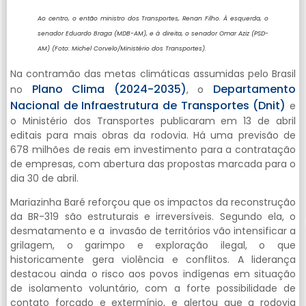
Ao centro, o então ministro dos Transportes, Renan Filho. À esquerda, o
senador Eduardo Braga (MDB-AM), e à direita, o senador Omar Aziz (PSD-
AM) (Foto: Michel Corvelo/Ministério dos Transportes).
Na contramão das metas climáticas assumidas pelo Brasil
Plano Clima (2024-2035)
Departamento
no
, o
Nacional de Infraestrutura de Transportes (Dnit)
e
o Ministério dos Transportes publicaram em 13 de abril
editais para mais obras da rodovia. Há uma previsão de
678 milhões de reais em investimento para a contratação
de empresas, com abertura das propostas marcada para o
dia 30 de abril.
Mariazinha Baré reforçou que os impactos da reconstrução
da BR-319 são estruturais e irreversíveis. Segundo ela, o
desmatamento e a invasão de territórios vão intensificar a
grilagem, o garimpo e exploração ilegal, o que
historicamente gera violência e conflitos. A liderança
destacou ainda o risco aos povos indígenas em situação
de isolamento voluntário, com a forte possibilidade de
contato forçado e extermínio, e alertou que a rodovia