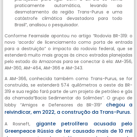
praticamente automática, levando ao
desmatamento da região Trans-Purus e uma
catástrofe climática devastadora para todo
Brasil”, analisou o pesquisador.
Conforme Fearnside apontou no artigo “Rodovia BR-319: o
novo ‘acordo’ de licenciamento como porta de entrada
para a destruição” o impacto da rodovia federal, que se
estenderá muito mais graças às cinco estradas planejadas
pelo estado do Amazonas para se conectar à ela: AM-356,
AM-360, AM-464, AM-366 e AM-343.
A AM-366, conhecida também como Trans-Purus, se for
construída, se estenderá 574 quilômetros a oeste da BR-
319 e sua região fará parte de um projeto de petróleo e gás
da chamada“Bacia Sedimentar do Solimões”. O grupo de
chegou a
lobby “Amigos e Defensores da BR-319”
reivindicar, em 2022, a construção da Trans-Purus.
gigante petrolífera acusada pelo
A Rosneft,
Greenpeace Rússia de ter causado mais de 10 mil