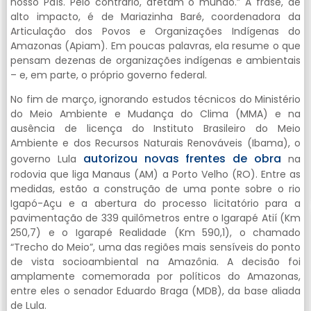
nosso País. Pelo contrário, afetam o mundo.” A frase, de
alto impacto, é de Mariazinha Baré, coordenadora da
Articulação dos Povos e Organizações Indígenas do
Amazonas (Apiam). Em poucas palavras, ela resume o que
pensam dezenas de organizações indígenas e ambientais
– e, em parte, o próprio governo federal.
No fim de março, ignorando estudos técnicos do Ministério
do Meio Ambiente e Mudança do Clima (MMA) e na
ausência de licença do Instituto Brasileiro do Meio
Ambiente e dos Recursos Naturais Renováveis (Ibama), o
autorizou novas frentes de obra
governo Lula
na
rodovia que liga Manaus (AM) a Porto Velho (RO). Entre as
medidas, estão a construção de uma ponte sobre o rio
Igapó-Açu e a abertura do processo licitatório para a
pavimentação de 339 quilômetros entre o Igarapé Atií (Km
250,7) e o Igarapé Realidade (Km 590,1), o chamado
“Trecho do Meio”, uma das regiões mais sensíveis do ponto
de vista socioambiental na Amazônia. A decisão foi
amplamente comemorada por políticos do Amazonas,
entre eles o senador Eduardo Braga (MDB), da base aliada
de Lula.