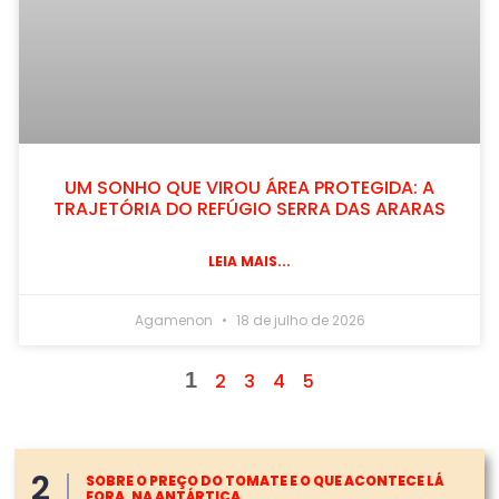
UM SONHO QUE VIROU ÁREA PROTEGIDA: A
TRAJETÓRIA DO REFÚGIO SERRA DAS ARARAS
LEIA MAIS...
Agamenon
18 de julho de 2026
1
2
3
4
5
2
SOBRE O PREÇO DO TOMATE E O QUE ACONTECE LÁ
FORA, NA ANTÁRTICA