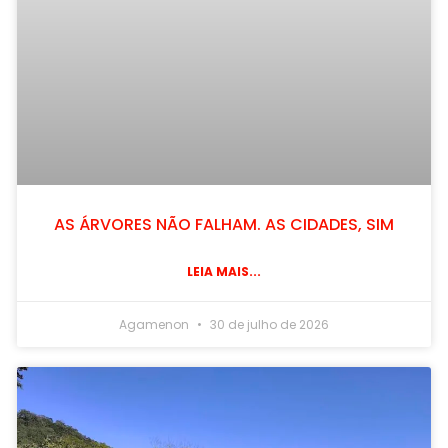
AS ÁRVORES NÃO FALHAM. AS CIDADES, SIM
LEIA MAIS...
Agamenon
30 de julho de 2026