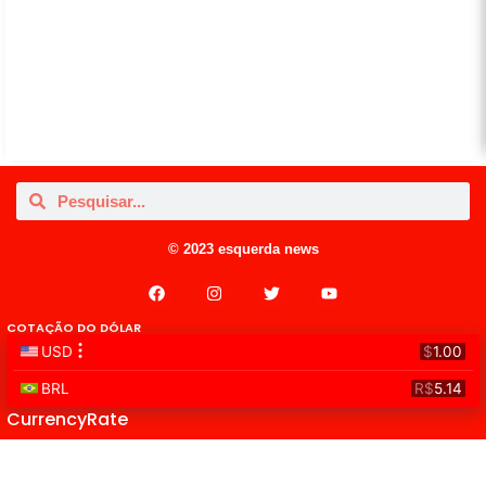
© 2023 esquerda news
COTAÇÃO DO DÓLAR
CurrencyRate