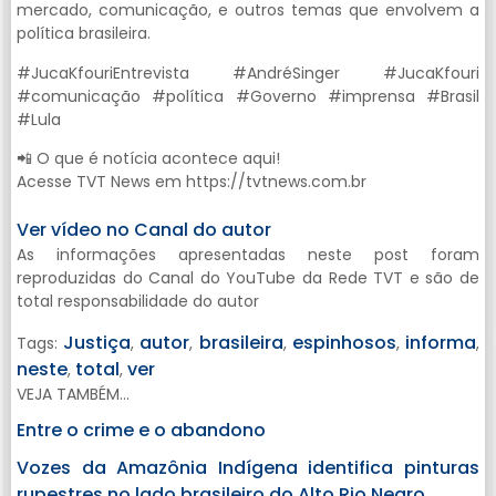
mercado, comunicação, e outros temas que envolvem a
política brasileira.
#JucaKfouriEntrevista #AndréSinger #JucaKfouri
#comunicação #política #Governo #imprensa #Brasil
#Lula
📲 O que é notícia acontece aqui!
Acesse TVT News em https://tvtnews.com.br
Ver vídeo no Canal do autor
As informações apresentadas neste post foram
reproduzidas do Canal do YouTube da Rede TVT e são de
total responsabilidade do autor
Justiça
autor
brasileira
espinhosos
informa
Tags:
,
,
,
,
,
neste
total
ver
,
,
VEJA TAMBÉM...
Entre o crime e o abandono
Vozes da Amazônia Indígena identifica pinturas
rupestres no lado brasileiro do Alto Rio Negro