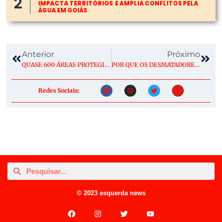
2
IMPACTA TERRITÓRIOS E AMPLIA CONFLITOS PELA
ÁGUA EM GOIÁS
Anterior
Próximo
QUASE 600 ÁREAS PROTEGIDAS DA AMAZÔNIA NÃO REGISTRARAM DESMATAMENTO NO PRIMEIRO SEMESTRE
POR QUE OS DESMATADORES INVESTEM EM DESTRUIR A FLORESTA AMAZÔNICA – 4: DINÂMICA DA OCUPAÇÃO EM APUÍ
Redes Sociais:
© 2023 esquerda news