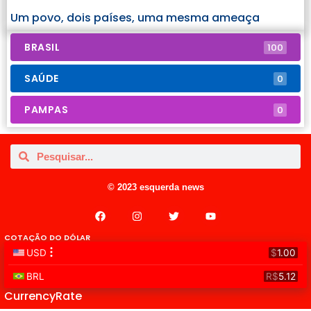
Um povo, dois países, uma mesma ameaça
BRASIL
100
SAÚDE
0
PAMPAS
0
© 2023 esquerda news
COTAÇÃO DO DÓLAR
CurrencyRate