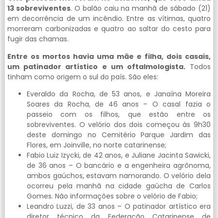
13 sobreviventes
. O balão caiu na manhã de sábado (21)
em decorrência de um incêndio. Entre as vítimas, quatro
morreram carbonizadas e quatro ao saltar do cesto para
fugir das chamas.
Entre os mortos havia uma mãe e filha, dois casais,
um patinador artístico e um oftalmologista.
Todos
tinham como origem o sul do país. São eles:
Everaldo da Rocha, de 53 anos, e Janaína Moreira
Soares da Rocha, de 46 anos – O casal fazia o
passeio com os filhos, que estão entre os
sobreviventes. O velório dos dois começou às 9h30
deste domingo no Cemitério Parque Jardim das
Flores, em Joinville, no norte catarinense;
Fabio Luiz Izycki, de 42 anos, e Juliane Jacinta Sawicki,
de 36 anos – O bancário e a engenheira agrônoma,
ambos gaúchos, estavam namorando. O velório dela
ocorreu pela manhã na cidade gaúcha de Carlos
Gomes. Não informações sobre o velório de Fabio;
Leandro Luzzi, de 33 anos – O patinador artístico era
diretor técnico da Federação Catarinense de