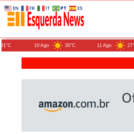
PT
EN
FR
IT
ES
10 Ago
30°C
11 Ago
27°C