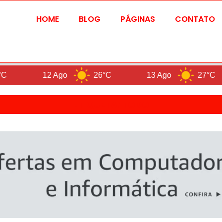
HOME
BLOG
PÁGINAS
CONTATO
12 Ago
26°C
13 Ago
27°C
ETIQUETA: TODO