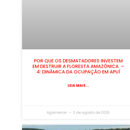
POR QUE OS DESMATADORES INVESTEM
EM DESTRUIR A FLORESTA AMAZÔNICA –
4: DINÂMICA DA OCUPAÇÃO EM APUÍ
LEIA MAIS...
Agamenon
3 de agosto de 2026