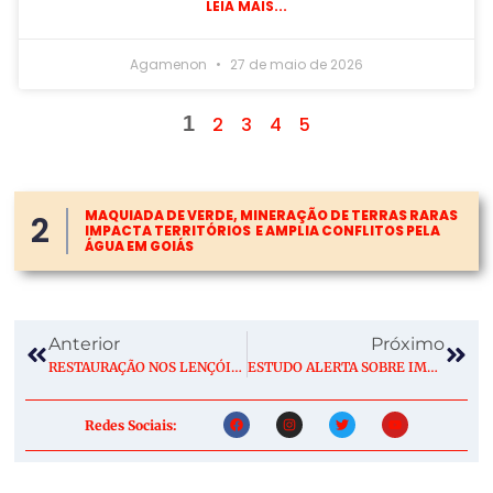
LEIA MAIS...
Agamenon
27 de maio de 2026
1
2
3
4
5
MAQUIADA DE VERDE, MINERAÇÃO DE TERRAS RARAS
2
IMPACTA TERRITÓRIOS E AMPLIA CONFLITOS PELA
ÁGUA EM GOIÁS
Anterior
Próximo
RESTAURAÇÃO NOS LENÇÓIS MARANHENSES E COMO RESOLVER DOIS PROBLEMAS COM UM PLANTIO SÓ
ESTUDO ALERTA SOBRE IMPACTO DAS MUDANÇAS CLIMÁTICAS NA RESTAURAÇÃO ECOLÓGICA
Redes Sociais: