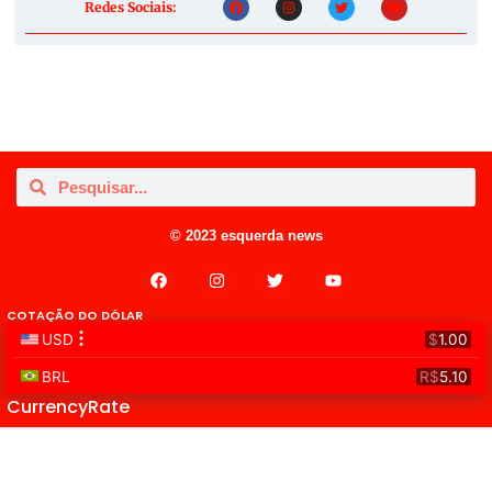
Redes Sociais:
© 2023 esquerda news
COTAÇÃO DO DÓLAR
CurrencyRate