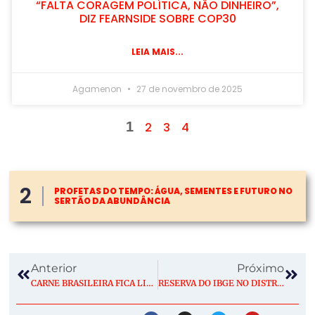
“FALTA CORAGEM POLÍTICA, NÃO DINHEIRO”,
DIZ FEARNSIDE SOBRE COP30
LEIA MAIS...
Agamenon
27 de novembro de 2025
1
2
3
4
2
PROFETAS DO TEMPO: ÁGUA, SEMENTES E FUTURO NO
SERTÃO DA ABUNDÂNCIA
Anterior
Próximo
CARNE BRASILEIRA FICA LIVRE DE TARIFA DOS EUA APESAR DE DISPUTA AMBIENTAL
RESERVA DO IBGE NO DISTRITO FEDERAL É TRANSFORMADA EM ESTAÇÃO ECOLÓGICA