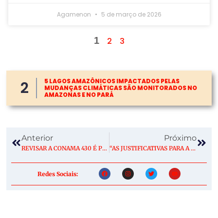
Agamenon
5 de março de 2026
1
2
3
5 LAGOS AMAZÔNICOS IMPACTADOS PELAS
2
MUDANÇAS CLIMÁTICAS SÃO MONITORADOS NO
AMAZONAS E NO PARÁ
Anterior
Próximo
REVISAR A CONAMA 430 É PROTEGER A ÁGUA, A VIDA E O FUTURO
“AS JUSTIFICATIVAS PARA A TARIFA [DOS EUA] SÃO IMPROCEDENTES”, DIZ MINISTRO DO MEIO AMBIENTE
Redes Sociais: