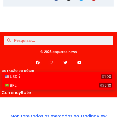
© 2023 esquerda news
COTAÇÃO DO DÓLAR
CurrencyRate
Monitore todos os mercados no TradingView