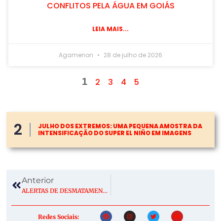
CONFLITOS PELA ÁGUA EM GOIÁS
LEIA MAIS...
Agamenon
28 de julho de 2026
1
2
3
4
5
2
JULHO DOS EXTREMOS: UMA PEQUENA AMOSTRA DA
INTENSIFICAÇÃO DO SUPER EL NIÑO EM IMAGENS
Anterior
ALERTAS DE DESMATAMENTO SOMAM 2.874,38 KM² E INDICAM MENOR ACUMULADO DO DETER DA HISTÓRIA
Redes Sociais: