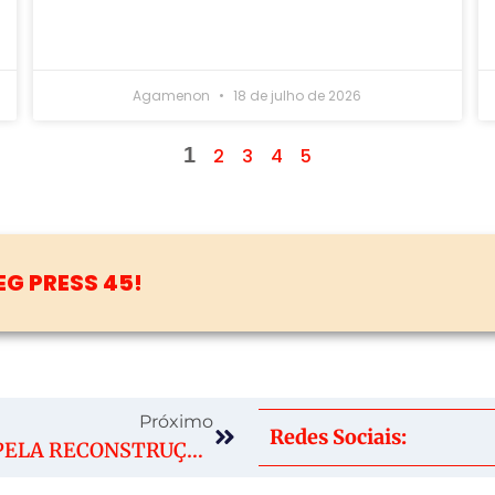
Agamenon
18 de julho de 2026
1
2
3
4
5
ERAL! JÁ SE INSCREVE NO CANAL PARA NÃO
Próximo
Redes Sociais:
CARTA PELA RECONSTRUÇÃO DA GOVERNANÇA AMBIENTAL SERÁ LANÇADA NESTA QUARTA NA ALESP