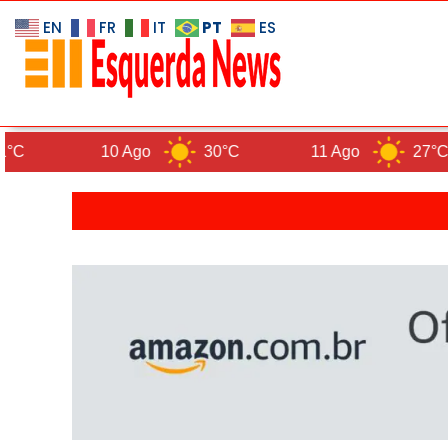
PT
EN
FR
IT
ES
10 Ago
30°C
11 Ago
27°C