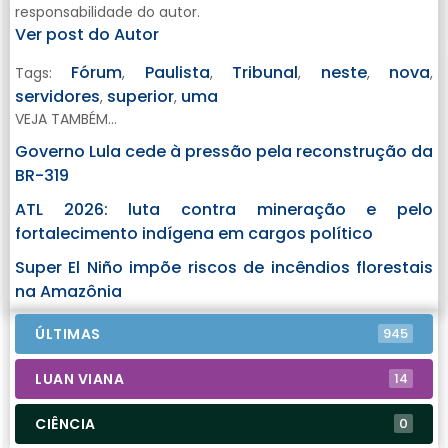
responsabilidade do autor.
Ver post do Autor
Fórum
Paulista
Tribunal
neste
nova
Tags:
,
,
,
,
,
servidores
superior
uma
,
,
VEJA TAMBÉM...
Governo Lula cede à pressão pela reconstrução da
BR-319
ATL 2026: luta contra mineração e pelo
fortalecimento indígena em cargos político
Super El Niño impõe riscos de incêndios florestais
na Amazônia
ÚLTIMAS
945
LUAN VIANA
14
CIÊNCIA
0