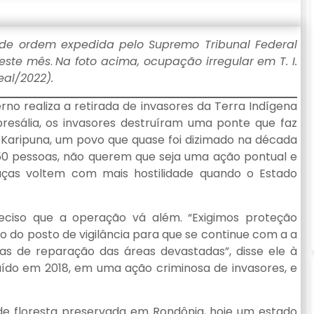
de ordem expedida pelo Supremo Tribunal Federal
deste mês
.
Na foto acima, ocupação irregular em T. I.
al/2022).
o realiza a retirada de invasores da Terra Indígena
esália, os invasores destruíram uma ponte que faz
os Karipuna, um povo que quase foi dizimado na década
0 pessoas, não querem que seja uma ação pontual e
as voltem com mais hostilidade quando o Estado
reciso que a operação vá além. “Exigimos proteção
ção do posto de vigilância para que se continue com a a
idas de reparação das áreas devastadas”, disse ele à
ruído em 2018, em uma ação criminosa de invasores, e
de floresta preservada em Rondônia, hoje um estado