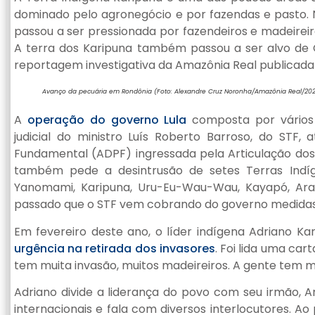
dominado pelo agronegócio e por fazendas e pasto. N
passou a ser pressionada por fazendeiros e madeireiros
A terra dos Karipuna também passou a ser alvo de C
reportagem investigativa da Amazônia Real publicada
Avanço da pecuária em Rondônia (Foto: Alexandre Cruz Noronha/Amazônia Real/202
A
operação do governo Lula
composta por vários 
judicial do ministro Luís Roberto Barroso, do ST
Fundamental (ADPF) ingressada pela Articulação dos 
também pede a desintrusão de setes Terras Indíg
Yanomami, Karipuna, Uru-Eu-Wau-Wau, Kayapó, Arar
passado que o STF vem cobrando do governo medidas pa
Em fevereiro deste ano, o líder indígena Adriano Ka
urgência na retirada dos invasores
. Foi lida uma car
tem muita invasão, muitos madeireiros. A gente tem m
Adriano divide a liderança do povo com seu irmão, An
internacionais e fala com diversos interlocutores. A