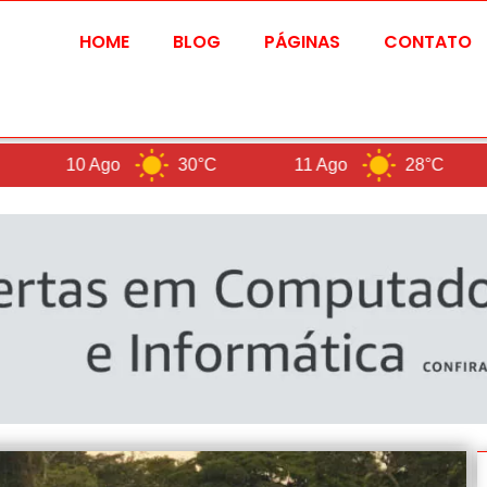
HOME
BLOG
PÁGINAS
CONTATO
go
30°C
11 Ago
28°C
Br