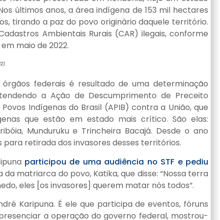
os últimos anos, a área indígena de 153 mil hectares
, tirando a paz do povo originário daquele território.
adastros Ambientais Rurais (CAR) ilegais, conforme
 em maio de 2022.
2).
órgãos federais é resultado de uma determinação
F, atendendo a Ação de Descumprimento de Preceito
Povos Indígenas do Brasil (APIB) contra a União, que
enas que estão em estado mais crítico. São elas:
ibóia, Munduruku e Trincheira Bacajá. Desde o ano
ra retirada dos invasores desses territórios.
ripuna
participou de uma audiência no STF e pediu
ta da matriarca do povo, Katika, que disse: “Nossa terra
edo, eles [os invasores] querem matar nós todos”.
dré Karipuna. É ele que participa de eventos, fóruns
o presenciar a operação do governo federal, mostrou-