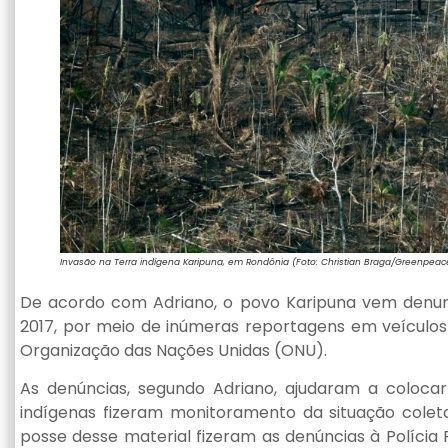
Invasão na Terra indígena Karipuna, em Rondônia (Foto: Christian Braga/Greenpeac
De acordo com Adriano, o povo Karipuna vem denunc
2017, por meio de inúmeras reportagens em veículos 
Organização das Nações Unidas (ONU).
As denúncias, segundo Adriano, ajudaram a coloca
indígenas fizeram monitoramento da situação colet
posse desse material fizeram as denúncias à Polícia F