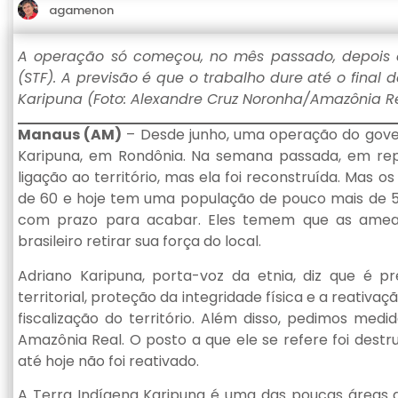
agamenon
A operação só começou, no mês passado, depois 
(STF). A previsão é que o trabalho dure até o final 
Karipuna (Foto: Alexandre Cruz Noronha/Amazônia Re
Manaus (AM)
– Desde junho, uma operação do govern
Karipuna, em Rondônia. Na semana passada, em repr
ligação ao território, mas ela foi reconstruída. Mas 
de 60 e hoje tem uma população de pouco mais de 5
com prazo para acabar. Eles temem que as ameaç
brasileiro retirar sua força do local.
Adriano Karipuna, porta-voz da etnia, diz que é p
territorial, proteção da integridade física e a reativa
fiscalização do território. Além disso, pedimos med
Amazônia Real. O posto a que ele se refere foi dest
até hoje não foi reativado.
A Terra Indígena Karipuna é uma das poucas áreas 