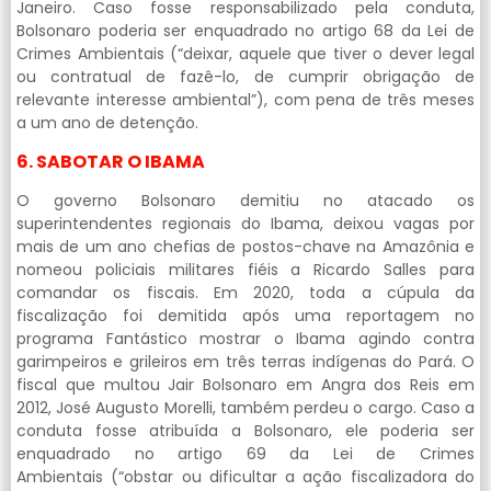
Janeiro. Caso fosse responsabilizado pela conduta,
Bolsonaro poderia ser enquadrado no artigo 68 da Lei de
Crimes Ambientais (“deixar, aquele que tiver o dever legal
ou contratual de fazê-lo, de cumprir obrigação de
relevante interesse ambiental”), com pena de três meses
a um ano de detenção.
6. SABOTAR O IBAMA
O governo Bolsonaro demitiu no atacado os
superintendentes regionais do Ibama, deixou vagas por
mais de um ano chefias de postos-chave na Amazônia e
nomeou policiais militares fiéis a Ricardo Salles para
comandar os fiscais. Em 2020, toda a cúpula da
fiscalização foi demitida após uma reportagem no
programa Fantástico mostrar o Ibama agindo contra
garimpeiros e grileiros em três terras indígenas do Pará. O
fiscal que multou Jair Bolsonaro em Angra dos Reis em
2012, José Augusto Morelli, também perdeu o cargo. Caso a
conduta fosse atribuída a Bolsonaro, ele poderia ser
enquadrado no artigo 69 da Lei de Crimes
Ambientais (“obstar ou dificultar a ação fiscalizadora do