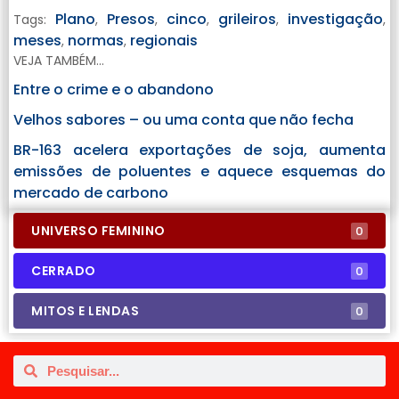
Plano
Presos
cinco
grileiros
investigação
Tags:
,
,
,
,
,
meses
normas
regionais
,
,
VEJA TAMBÉM...
Entre o crime e o abandono
Velhos sabores – ou uma conta que não fecha
BR-163 acelera exportações de soja, aumenta
emissões de poluentes e aquece esquemas do
mercado de carbono
UNIVERSO FEMININO
0
CERRADO
0
MITOS E LENDAS
0