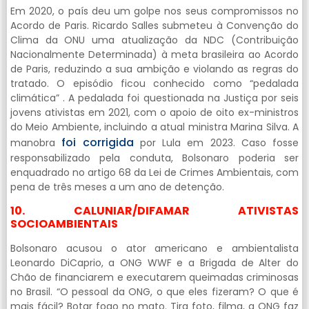
Em 2020, o país deu um golpe nos seus compromissos no
Acordo de Paris. Ricardo Salles submeteu à Convenção do
Clima da ONU uma atualização da NDC (Contribuição
Nacionalmente Determinada) à meta brasileira ao Acordo
de Paris, reduzindo a sua ambição e violando as regras do
tratado. O episódio ficou conhecido como “pedalada
climática” . A pedalada foi questionada na Justiça por seis
jovens ativistas em 2021, com o apoio de oito ex-ministros
do Meio Ambiente, incluindo a atual ministra Marina Silva. A
foi corrigida
manobra
por Lula em 2023. Caso fosse
responsabilizado pela conduta, Bolsonaro poderia ser
enquadrado no artigo 68 da Lei de Crimes Ambientais, com
pena de três meses a um ano de detenção.
10. CALUNIAR/DIFAMAR ATIVISTAS
SOCIOAMBIENTAIS
Bolsonaro acusou o ator americano e ambientalista
Leonardo DiCaprio, a ONG WWF e a Brigada de Alter do
Chão de financiarem e executarem queimadas criminosas
no Brasil. “O pessoal da ONG, o que eles fizeram? O que é
mais fácil? Botar fogo no mato. Tira foto, filma, a ONG faz