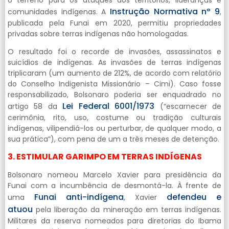
Instrução Normativa nº 9
comunidades indígenas. A
,
publicada pela Funai em 2020, permitiu propriedades
privadas sobre terras indígenas não homologadas.
O resultado foi o recorde de invasões, assassinatos e
suicídios de indígenas. As invasões de terras indígenas
triplicaram (um aumento de 212%, de acordo com relatório
do Conselho Indigenista Missionário – Cimi). Caso fosse
responsabilizado, Bolsonaro poderia ser enquadrado no
Lei Federal 6001/1973
artigo 58 da
(“escarnecer de
cerimônia, rito, uso, costume ou tradição culturais
indígenas, vilipendiá-los ou perturbar, de qualquer modo, a
sua prática”), com pena de um a três meses de detenção.
3. ESTIMULAR GARIMPO EM TERRAS INDÍGENAS
Bolsonaro nomeou Marcelo Xavier para presidência da
Funai com a incumbência de desmontá-la. À frente de
Funai an
t
i-indígena
defendeu e
uma
, Xavier
atuou
pela liberação da mineração em terras indígenas.
Militares da reserva nomeados para diretorias do Ibama