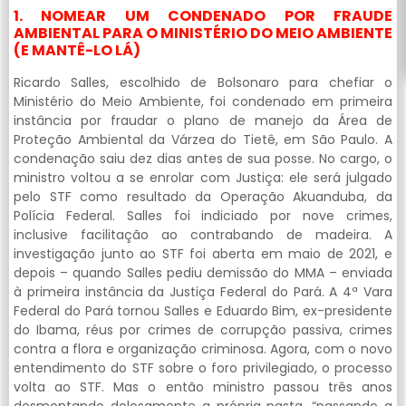
1. NOMEAR UM CONDENADO POR FRAUDE
AMBIENTAL PARA O MINISTÉRIO DO MEIO AMBIENTE
(E MANTÊ-LO LÁ)
Ricardo Salles, escolhido de Bolsonaro para chefiar o
Ministério do Meio Ambiente, foi condenado em primeira
instância por fraudar o plano de manejo da Área de
Proteção Ambiental da Várzea do Tietê, em São Paulo. A
condenação saiu dez dias antes de sua posse. No cargo, o
ministro voltou a se enrolar com Justiça: ele será julgado
pelo STF como resultado da Operação Akuanduba, da
Polícia Federal. Salles foi indiciado por nove crimes,
inclusive facilitação ao contrabando de madeira. A
investigação junto ao STF foi aberta em maio de 2021, e
depois – quando Salles pediu demissão do MMA – enviada
à primeira instância da Justiça Federal do Pará. A 4ª Vara
Federal do Pará tornou Salles e Eduardo Bim, ex-presidente
do Ibama, réus por crimes de corrupção passiva, crimes
contra a flora e organização criminosa. Agora, com o novo
entendimento do STF sobre o foro privilegiado, o processo
volta ao STF. Mas o então ministro passou três anos
desmontando dolosamente a própria pasta, “passando a