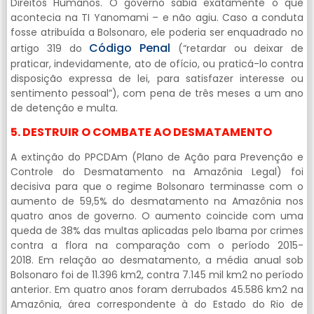
Direitos Humanos. O governo sabia exatamente o que
acontecia na TI Yanomami – e não agiu. Caso a conduta
fosse atribuída a Bolsonaro, ele poderia ser enquadrado no
Código Penal
artigo 319 do
(“retardar ou deixar de
praticar, indevidamente, ato de ofício, ou praticá-lo contra
disposição expressa de lei, para satisfazer interesse ou
sentimento pessoal”), com pena de três meses a um ano
de detenção e multa.
5. DESTRUIR O COMBATE AO DESMATAMENTO
A extinção do PPCDAm (Plano de Ação para Prevenção e
Controle do Desmatamento na Amazônia Legal) foi
decisiva para que o regime Bolsonaro terminasse com o
aumento de 59,5% do desmatamento na Amazônia nos
quatro anos de governo. O aumento coincide com uma
queda de 38% das multas aplicadas pelo Ibama por crimes
contra a flora na comparação com o período 2015-
2018. Em relação ao desmatamento, a média anual sob
Bolsonaro foi de 11.396 km2, contra 7.145 mil km2 no período
anterior. Em quatro anos foram derrubados 45.586 km2 na
Amazônia, área correspondente à do Estado do Rio de