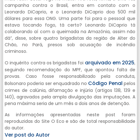
campanha contra o Brasil, entra em contato com o
Leonardo DiCaprio, e o Leonardo DiCaprio doa 500 mil
dólares para essa ONG. Uma parte foi para o pessoal que
estava tocando fogo, tá certo? Leonardo DiCaprio tá
colaborando aí com a queimada na Amazônia, assim não
dá”, disse, sobre quatro brigadistas da região de Alter do
Chão, no Pará, presos sob acusação de incêndio
criminoso.
arquivado em 2025
O inquérito contra os brigadistas foi
,
seguindo recomendação do MPF, que apontou falta de
provas. Caso fosse responsabilizado pela conduta,
Código Penal
Bolsonaro poderia ser enquadrado no
pelos
crimes de calúnia, difamação e injúria (artigos 138, 139 e
140), agravados pela ampla divulgação das imputações. A
pena máxima seria de um mês a dois anos de detenção.
As informações apresentadas neste post foram
reproduzidas do Site O Eco e são de total responsabilidade
do autor.
Ver post do Autor