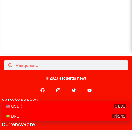
© 2023 esquerda news
COTAÇÃO DO DÓLAR
CurrencyRate