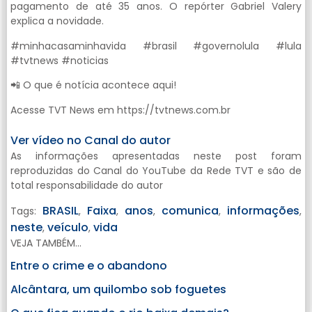
pagamento de até 35 anos. O repórter Gabriel Valery
explica a novidade.
#minhacasaminhavida #brasil #governolula #lula
#tvtnews #noticias
📲 O que é notícia acontece aqui!
Acesse TVT News em https://tvtnews.com.br
Ver vídeo no Canal do autor
As informações apresentadas neste post foram
reproduzidas do Canal do YouTube da Rede TVT e são de
total responsabilidade do autor
BRASIL
Faixa
anos
comunica
informações
Tags:
,
,
,
,
,
neste
veículo
vida
,
,
VEJA TAMBÉM...
Entre o crime e o abandono
Alcântara, um quilombo sob foguetes