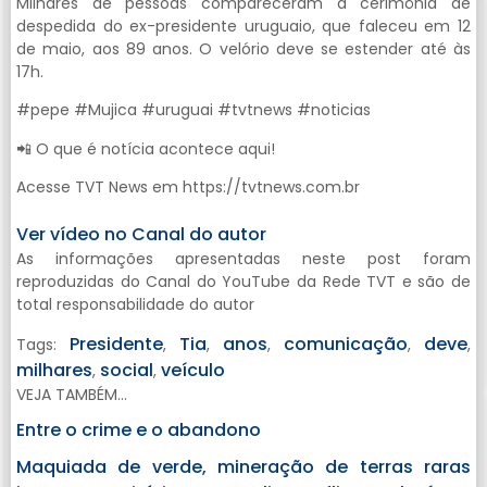
Milhares de pessoas compareceram a cerimônia de
despedida do ex-presidente uruguaio, que faleceu em 12
de maio, aos 89 anos. O velório deve se estender até às
17h.
#pepe #Mujica #uruguai #tvtnews #noticias
📲 O que é notícia acontece aqui!
Acesse TVT News em https://tvtnews.com.br
Ver vídeo no Canal do autor
As informações apresentadas neste post foram
reproduzidas do Canal do YouTube da Rede TVT e são de
total responsabilidade do autor
Presidente
Tia
anos
comunicação
deve
Tags:
,
,
,
,
,
milhares
social
veículo
,
,
VEJA TAMBÉM...
Entre o crime e o abandono
Maquiada de verde, mineração de terras raras