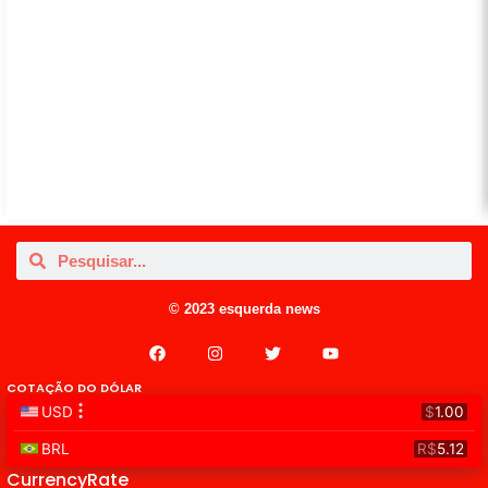
© 2023 esquerda news
COTAÇÃO DO DÓLAR
CurrencyRate