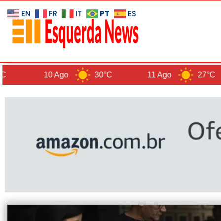
PT
EN
FR
IT
ES
0 Ago
30°C
11 Ago
27°C
12 A