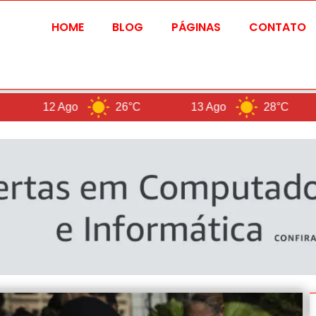
HOME
BLOG
PÁGINAS
CONTATO
go
26°C
13 Ago
28°C
Br