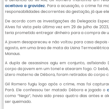
aceitava a gravidez.
Para a acusação, o crime foi mot
responsabilidades decorrentes da gestação, já que e
De acordo com as investigações da Delegacia Espec
Alves foi vista pela última vez em 29 de julho de 202
teria prometido entregar dinheiro para a compra de 
A jovem desapareceu e não voltou para casa depois d
agosto, em uma área de mata da Usina Termoelétrica M
Manaus.
A dupla de assassinos agiu em conjunto, asfixiando
corpo da jovem em um tonel e atearam fogo. O bebê,
útero materno de Débora, foram retirados do corpo co
Gil Romero fugiu logo após o crime, mas foi captur
Pará. Ele confessou ter matado Débora e jogado o
c
como “Nego”, havia sido preso quatro dias antes e a
ser queimado.