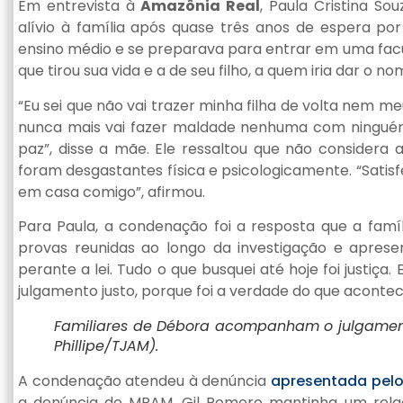
Em entrevista à
Amazônia Real
, Paula Cristina S
alívio à família após quase três anos de espera por
ensino médio e se preparava para entrar em uma fa
que tirou sua vida e a de seu filho, a quem iria dar o n
“Eu sei que não vai trazer minha filha de volta nem me
nunca mais vai fazer maldade nenhuma com ninguém.
paz”, disse a mãe. Ele ressaltou que não considera 
foram desgastantes física e psicologicamente. “Satisf
em casa comigo”, afirmou.
Para Paula, a condenação foi a resposta que a fam
provas reunidas ao longo da investigação e apresen
perante a lei. Tudo o que busquei até hoje foi justiça. 
julgamento justo, porque foi a verdade do que acontece
Familiares de Débora acompanham o julgamento
Phillipe/TJAM).
A condenação atendeu à denúncia
apresentada pelo
a denúncia do MPAM, Gil Romero mantinha um rel