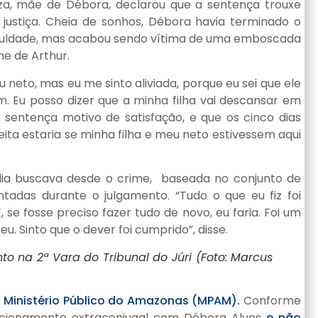
ouza, mãe de Débora, declarou que a sentença trouxe
 justiça. Cheia de sonhos, Débora havia terminado o
culdade, mas acabou sendo vítima de uma emboscada
ome de Arthur.
u neto, mas eu me sinto aliviada, porque eu sei que ele
 Eu posso dizer que a minha filha vai descansar em
a sentença motivo de satisfação, e que os cinco dias
eita estaria se minha filha e meu neto estivessem aqui
ília buscava desde o crime, baseada no conjunto de
tadas durante o julgamento. “Tudo o que eu fiz foi
E, se fosse preciso fazer tudo de novo, eu faria. Foi um
u. Sinto que o dever foi cumprido”, disse.
 na 2ª Vara do Tribunal do Júri (Foto: Marcus
 Ministério Público do Amazonas (MPAM).
Conforme
acionamento extraconjugal com Débora Alves
e não