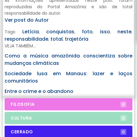
As informações apresentadas neste post foram
reproduzidas do Portal Amazônia e são de total
responsabilidade do autor.
Ver post do Autor
Letícia
conquistas
foto
isso
neste
Tags:
,
,
,
,
,
responsabilidade
total
trajetória
,
,
VEJA TAMBÉM...
Como a música amazônida conscientiza sobre
mudanças climáticas
Sociedade lusa em Manaus: lazer e laços
comunitários
Entre o crime e o abandono
FILOSOFIA
0
CULTURA
0
CERRADO
0