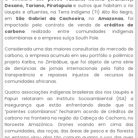
Desano, Tariano, Piratapuia
e outros que habitam o rio
Uaupés e afluentes, na Terra Indígena (TI) Alto Rio Negro,
em
São Gabriel da Cachoeira
, no
Amazonas
, foi
impactado pela contrato de venda de
créditos de
carbono
realizado entre comunidades indígenas
colombianas e a empresa suíça South Pole.
Considerada uma das maiores consultorias do mercado de
carbono, a empresa acumula em seu portfólio o polêmico
projeto Kariba, no Zimbábue, que foi objeto de uma série
de denúncias de jornais internacionais pela falta de
transparência e repasses injustos de recursos às
comunidades africanas.
Quatro associações indígenas brasileiras dos rios Uaupés e
Papuri relataram ao Instituto Socioambiental (ISA) a
insegurança que estão enfrentando desde que os
“parentes colombianos” fecharam acordo de créditos de
carbono na fronteira na região da Cabeça do Cachorro, no
Noroeste Amazônico. Drones voando em cima das
comunidades, das roças, das áreas de pesca e da floresta
no entorno virou algo tão comum quanto o voo das aves