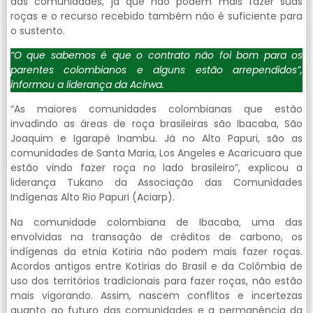
das comunidades, já que não podem mais fazer suas
roças e o recurso recebido também não é suficiente para
o sustento.
“O que sabemos é que o contrato não foi bom para os
parentes colombianos e alguns estão arrependidos”,
informou a liderança da Acirwa.
“As maiores comunidades colombianas que estão
invadindo as áreas de roça brasileiras são Ibacaba, São
Joaquim e Igarapé Inambu. Já no Alto Papuri, são as
comunidades de Santa Maria, Los Angeles e Acaricuara que
estão vindo fazer roça no lado brasileiro”, explicou a
liderança Tukano da Associação das Comunidades
Indígenas Alto Rio Papuri (Aciarp).
Na comunidade colombiana de Ibacaba, uma das
envolvidas na transação de créditos de carbono, os
indígenas da etnia Kotiria não podem mais fazer roças.
Acordos antigos entre Kotirias do Brasil e da Colômbia de
uso dos territórios tradicionais para fazer roças, não estão
mais vigorando. Assim, nascem conflitos e incertezas
quanto ao futuro das comunidades e a permanência da