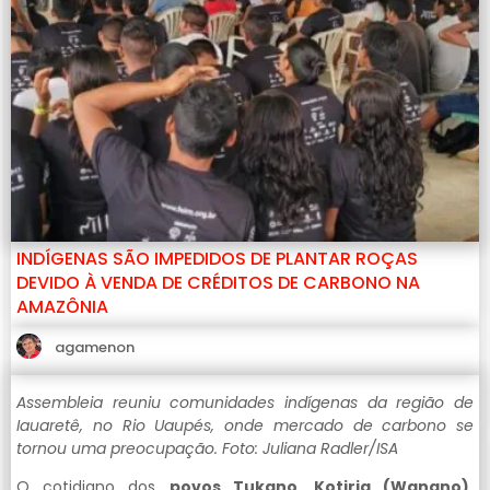
INDÍGENAS SÃO IMPEDIDOS DE PLANTAR ROÇAS
DEVIDO À VENDA DE CRÉDITOS DE CARBONO NA
AMAZÔNIA
agamenon
Assembleia reuniu comunidades indígenas da região de
Iauaretê, no Rio Uaupés, onde mercado de carbono se
tornou uma preocupação. Foto: Juliana Radler/ISA
O cotidiano dos
povos Tukano, Kotiria (Wanano),