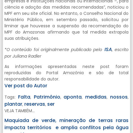
empresas e instituições nacionais ou internacionais –, para
ciência e adoção das medidas recomendadas”, noticiou o
MPF em seu site oficial. No entanto, o Conselho Nacional do
Ministério Público, em setembro passado, solicitou por
liminar que houvesse a suspensão da recomendação do
MPF do Amazonas afirmando que tal medida extrapola
suas atribuições.
ISA
*O conteúdo foi originalmente publicado pelo
, escrito
por Juliana Radler
As informações apresentadas neste post foram
reproduzidas do Portal Amazônia e são de total
responsabilidade do autor.
Ver post do Autor
Falta
Patrimônio
aponta
medidas
nossos
Tags:
,
,
,
,
,
plantar
reservas
ser
,
,
VEJA TAMBÉM...
Maquiada de verde, mineração de terras raras
impacta territórios e amplia conflitos pela água