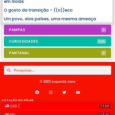
em Goiás
O gosto da transição – ((o))eco
Um povo, dois países, uma mesma ameaça
PAMPAS
0
CURIOSIDADES
506
PANTANAL
0
© 2023 esquerda news
COTAÇÃO DO DÓLAR