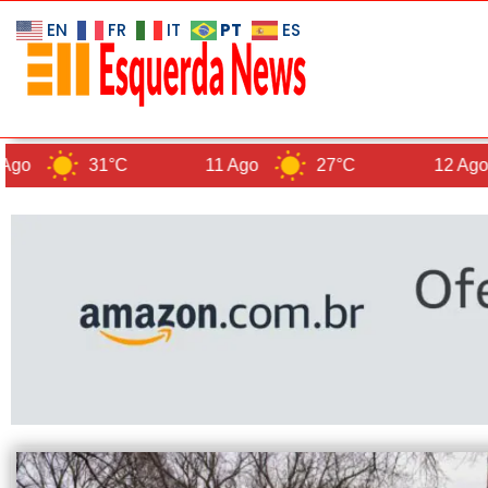
PT
EN
FR
IT
ES
31°C
11 Ago
27°C
12 Ago
26°