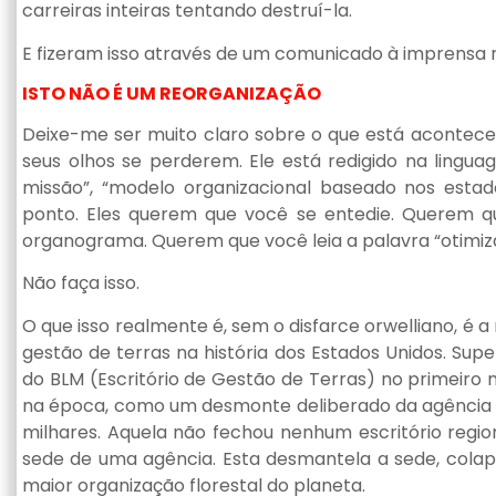
carreiras inteiras tentando destruí-la.
E fizeram isso através de um comunicado à imprensa 
ISTO NÃO É UM REORGANIZAÇÃO
Deixe-me ser muito claro sobre o que está acontecen
seus olhos se perderem. Ele está redigido na ling
missão”, “modelo organizacional baseado nos estado
ponto. Eles querem que você se entedie. Querem 
organograma. Querem que você leia a palavra “otimiza
Não faça isso.
O que isso realmente é, sem o disfarce orwelliano, é
gestão de terras na história dos Estados Unidos. Sup
do BLM (Escritório de Gestão de Terras) no primei
na época, como um desmonte deliberado da agência –
milhares. Aquela não fechou nenhum escritório regio
sede de uma agência. Esta desmantela a sede, colapsa
maior organização florestal do planeta.