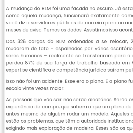
A mudança do BLM foi uma facada no escuro. Já esta 
como aquela mudança, funcionará exatamente como 
você diz a servidores públicos de carreira para arra
meses de aviso. Temos os dados. Assistimos isso acon
Dos 328 cargos do BLM ordenados a se relocar, 2
mudaram de fato – espalhados por vários escritório
seres humanos – realmente se transferiram para a 
perdeu 87% de sua força de trabalho baseada em W
expertise científica e competência jurídica saíram pe
Isso não foi um acidente. Esse era o plano. E o plan
escala vinte vezes maior.
As pessoas que vão sair não serão aleatórias. Serão o
experiência de campo, que sabem o que um plano de e
antes mesmo de alguém rodar um modelo. Aqueles 
estão os problemas, que têm a autoridade instituciona
exigindo mais exploração de madeira. Esses são os 