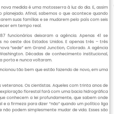
nova medida é uma motosserra à luz do dia. E, assim
planejado. Afinal, sabemos o que acontece quando
ncarem suas famílias e se mudarem pelo país com seis
tecer em tempo real.
87 funcionários deixaram a agência. Apenas 41 se
s no oeste dos Estados Unidos. E apenas três – três
nova “sede” em Grand Junction, Colorado. A agência
ashington. Décadas de conhecimento institucional,
la porta e nunca voltaram.
o funcionou tão bem que estão fazendo de novo, em uma
s veteranos. Os cientistas. Aqueles com trinta anos de
xploração florestal fará com uma bacia hidrográfica
que conhecem a lei profundamente, que sabem onde
l e a firmeza para dizer “não” quando um político liga
que não podem simplesmente mudar de vida. Esses são