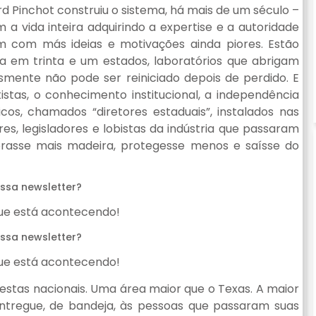
d Pinchot construiu o sistema, há mais de um século –
m a vida inteira adquirindo a expertise e a autoridade
am com más ideias e motivações ainda piores. Estão
sa em trinta e um estados, laboratórios que abrigam
esmente não pode ser reiniciado depois de perdido. E
ntistas, o conhecimento institucional, a independência
icos, chamados “diretores estaduais”, instalados nas
s, legisladores e lobistas da indústria que passaram
plorasse mais madeira, protegesse menos e saísse do
ssa newsletter?
que está acontecendo!
ssa newsletter?
que está acontecendo!
restas nacionais. Uma área maior que o Texas. A maior
entregue, de bandeja, às pessoas que passaram suas