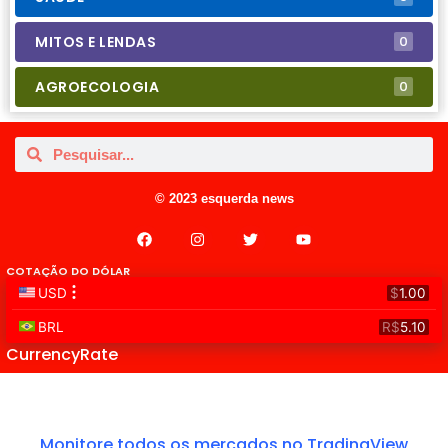
MITOS E LENDAS
0
AGROECOLOGIA
0
© 2023 esquerda news
COTAÇÃO DO DÓLAR
CurrencyRate
Monitore todos os mercados no TradingView