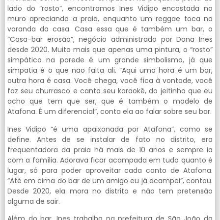
lado do “rosto”, encontramos Ines Vidipo encostada no
muro apreciando a praia, enquanto um reggae toca na
varanda da casa. Casa essa que é também um bar, o
“Casa-bar erosão”, negócio administrado por Dona Ines
desde 2020. Muito mais que apenas uma pintura, o “rosto”
simpático na parede é um grande simbolismo, já que
simpatia é o que não falta ali. “Aqui uma hora é um bar,
outra hora é casa. Você chega, você fica à vontade, você
faz seu churrasco e canta seu karaokê, do jeitinho que eu
acho que tem que ser, que é também o modelo de
Atafona. É um diferencial”, conta ela ao falar sobre seu bar.
Ines Vidipo “é uma apaixonada por Atafona”, como se
define. Antes de se instalar de fato no distrito, era
frequentadora da praia há mais de 10 anos e sempre ia
com a família. Adorava ficar acampada em tudo quanto é
lugar, só para poder aproveitar cada canto de Atafona.
“Até em cima do bar de um amigo eu já acampei”, contou.
Desde 2020, ela mora no distrito e não tem pretensão
alguma de sair.
Além do bar, Ines trabalha na prefeitura de São João da