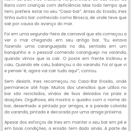
Barra com crianças com deficiência. Mas todo tempo que
tem, prefere estar no seu “Casa-bar”. Antes do Erosão, Ines
tinha outro bar conhecido como Birosca, de onde teve que
sair por causa do avanço do mar.
Foi em uma segunda-feira de carnaval que ela começou a
ver o mar chegando em seu antigo bar. “Eu estava
fazendo uma caranguejada no dia, sentada em um
banquinho e o pessoal comendo caranguejo na varanda,
quando vimos que ia cair. O poste em frente inclinou e
caiu. Quando ele caiu, balançou o da varanda. Foi aí que vi
e pensei ‘é, agora vai cair tudo aqui’”, contou.
Sem desistir, Ines recomeçou no Casa-Bar Erosão, onde
permanece até hoje. Muitos dos utensílios que utiliza no
bar são reciclados, vindos de lixos deixados na praia e
doações. Orgulhosa, ela mostra o quadro com o nome do
bar, desenhado e pintado por amigos, e a parede colorida
da varanda, pintada e decorada por uma amiga próxima.
Apesar dos esforços de Ines em manter o seu bar em pé e
em boas condições, a erosão tem dado sinais. A parte de