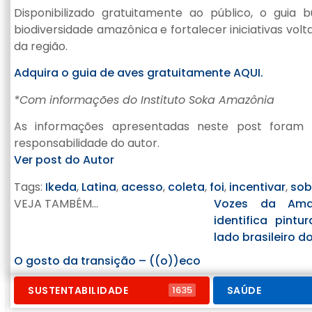
Disponibilizado gratuitamente ao público, o gui
biodiversidade amazônica e fortalecer iniciativas vo
da região.
Adquira o guia de aves gratuitamente AQUI.
*Com informações do Instituto Soka Amazônia
As informações apresentadas neste post foram 
responsabilidade do autor.
Ver post do Autor
Tags:
Ikeda
,
Latina
,
acesso
,
coleta
,
foi
,
incentivar
,
sob
VEJA TAMBÉM...
Vozes da Amaz
identifica pintu
lado brasileiro d
O gosto da transição – ((o))eco
SUSTENTABILIDADE
SAÚDE
1635