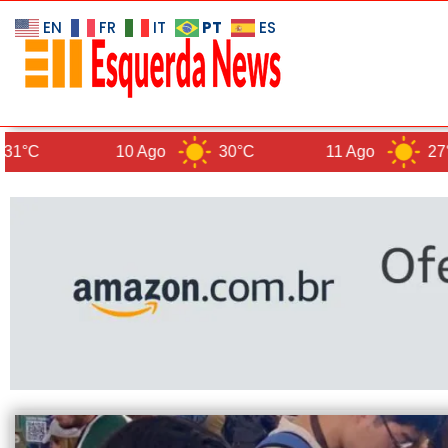
PT
EN
FR
IT
ES
10 Ago
30°C
11 Ago
27°C