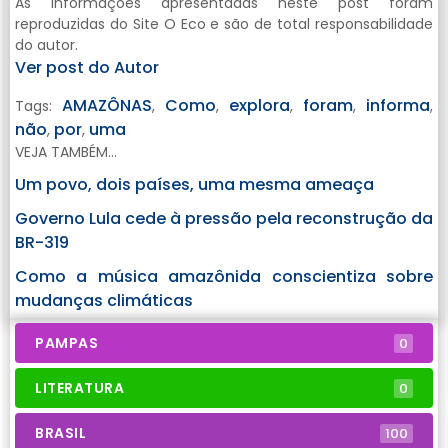
As informações apresentadas neste post foram
reproduzidas do Site O Eco e são de total responsabilidade
do autor.
Ver post do Autor
AMAZÔNAS
Como
explora
foram
informa
Tags:
,
,
,
,
,
não
por
uma
,
,
VEJA TAMBÉM...
Um povo, dois países, uma mesma ameaça
Governo Lula cede à pressão pela reconstrução da
BR-319
Como a música amazônida conscientiza sobre
mudanças climáticas
PAMPAS
0
LITERATURA
0
BRASIL
100