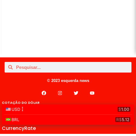
© 2023 esquerda news
COTAÇÃO DO DÓLAR
CurrencyRate