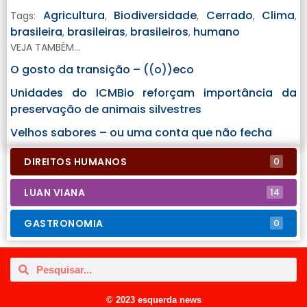
Agricultura
Biodiversidade
Cerrado
Clima
Tags:
,
,
,
,
brasileira
brasileiras
brasileiros
humano
,
,
,
VEJA TAMBÉM...
O gosto da transição – ((o))eco
Unidades do ICMBio reforçam importância da
preservação de animais silvestres
Velhos sabores – ou uma conta que não fecha
DIREITOS HUMANOS
0
LUAN VIANA
14
GASTRONOMIA
0
© 2023 esquerda news