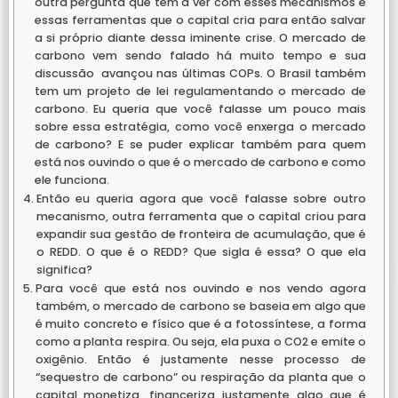
outra pergunta que tem a ver com esses mecanismos e
essas ferramentas que o capital cria para então salvar
a si próprio diante dessa iminente crise. O mercado de
carbono vem sendo falado há muito tempo e sua
discussão avançou nas últimas COPs. O Brasil também
tem um projeto de lei regulamentando o mercado de
carbono. Eu queria que você falasse um pouco mais
sobre essa estratégia, como você enxerga o mercado
de carbono? E se puder explicar também para quem
está nos ouvindo o que é o mercado de carbono e como
ele funciona.
Então eu queria agora que você falasse sobre outro
mecanismo, outra ferramenta que o capital criou para
expandir sua gestão de fronteira de acumulação, que é
o REDD. O que é o REDD? Que sigla é essa? O que ela
significa?
Para você que está nos ouvindo e nos vendo agora
também, o mercado de carbono se baseia em algo que
é muito concreto e físico que é a fotossíntese, a forma
como a planta respira. Ou seja, ela puxa o CO2 e emite o
oxigênio. Então é justamente nesse processo de
“sequestro de carbono” ou respiração da planta que o
capital monetiza, financeriza justamente algo que é