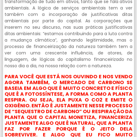
transformação de tudo em ativos, tanto que se fala ativos
ambientais. A lógica de serviços ambientais tem a ver
também com a incorporação de justificativas ditas
ambientais por parte do capital. As corporações que
inserem no seu discurso, nas suas práticas justificativas
ditas ambientais: “estamos contribuindo para a luta contra
a mudança climática”, ganhando legitimidade, mas o
processo de financeirização da natureza também tem a
ver com uma crescente influência, de atores, de
linguagem, de lógicas do capitalismo financeirizado no
nosso dia a dia, na nossa relação com a natureza.
PARA VOCÊ QUE ESTÁ NOS OUVINDO E NOS VENDO
AGORA TAMBÉM, O MERCADO DE CARBONO SE
BASEIA EM ALGO QUE É MUITO CONCRETO E FÍSICO
QUE É A FOTOSSÍNTESE, A FORMA COMO A PLANTA
RESPIRA. OU SEJA, ELA PUXA O CO2 E EMITE O
OXIGÊNIO. ENTÃO É JUSTAMENTE NESSE PROCESSO
DE “SEQUESTRO DE CARBONO” OU RESPIRAÇÃO DA
PLANTA QUE O CAPITAL MONETIZA, FINANCERIZA
JUSTAMENTE ALGO QUE É NATURAL, QUE A PLANTA
FAZ POR FAZER PORQUE É O JEITO DELA
SOBREVIVER. E ALGO QUE EU FICO MUITO