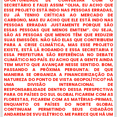
OPORTUNIDADE DE CONVERSAR COM O
SECRETÁRIO E FALEI ASSIM “OLHA, EU ACHO QUE
ESSE PROJETO ESTÁ INDO NAS PESSOAS ERRADAS,
EU JÁ TENHO CRÍTICAS AO MERCADO DE
CARBONO, MAS EU ACHO QUE ELE ESTÁ INDO NAS
PESSOAS ERRADAS JUSTAMENTE PORQUE SÃO
ESSAS PESSOAS QUE MENOS EMITEM”. OU SEJA,
SÃO AS PESSOAS QUE MENOS TÊM QUE REDUZIR
SUAS EMISSÕES. NÃO SÃO ELAS QUE CONTRIBUEM
PARA A CRISE CLIMÁTICA, MAS ESSE PROJETO
EXISTE, ESTÁ LÁ RODANDO E ESSA SECRETARIA E
ESSA PREFEITURA SÃO REFERÊNCIA NO DEBATE
CLIMÁTICO NO PAÍS. EU ACHO QUE A GENTE AINDA
TEM MUITO QUE AVANÇAR NESSE SENTIDO. BOM,
PASSANDO A PRÓXIMA PERGUNTA: DE QUE
MANEIRA SE ORGANIZA A FINANCEIRIZAÇÃO DA
NATUREZA DO PONTO DE VISTA GEOPOLÍTICO? HÁ
UMA DIVISÃO INTERNACIONAL DE
RESPONSABILIDADE DENTRO DESSA PERSPECTIVA
PARA OS PAÍSES DO SUL GLOBAL FICAREM COM AS
FLORESTAS, FICAREM COM AS MATÉRIAS-PRIMAS,
ENQUANTO OS PAÍSES DO NORTE GLOBAL
CONTINUAM PERMITINDO SEUS CIDADÃOS
ANDAREM DE SVU ELÉTRICO. ME PARECE QUE HÁ UM