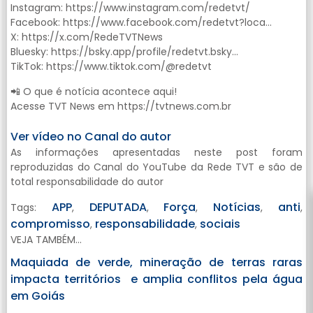
Instagram: https://www.instagram.com/redetvt/
Facebook: https://www.facebook.com/redetvt?loca…
X: https://x.com/RedeTVTNews
Bluesky: https://bsky.app/profile/redetvt.bsky…
TikTok: https://www.tiktok.com/@redetvt
📲 O que é notícia acontece aqui!
Acesse TVT News em https://tvtnews.com.br
Ver vídeo no Canal do autor
As informações apresentadas neste post foram
reproduzidas do Canal do YouTube da Rede TVT e são de
total responsabilidade do autor
APP
DEPUTADA
Força
Notícias
anti
Tags:
,
,
,
,
,
compromisso
responsabilidade
sociais
,
,
VEJA TAMBÉM...
Maquiada de verde, mineração de terras raras
impacta territórios e amplia conflitos pela água
em Goiás