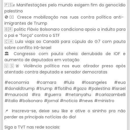
🇵🇸✊ Manifestações pelo mundo exigem fim do genocídio
palestino
🚫🚶‍♀️ Cresce mobilização nas ruas contra política anti-
imigrantes de Trump
🇧🇷 politic Flávio Bolsonaro condiciona apoio a indulto para
o pai e “força” contra o STF
🇨🇦 Lula viaja ao Canadá para cúpula do G7 com pauta
sobre conflito Irã-Israel
🏛️ Congresso com pauta cheia: derrubada de IOF e
aumento de deputados em votação
🇺🇸🚨 Violência política nos eua: atirador preso após
atentado contra deputada e senador democratas
#economia #camara #lula #losangeles #eua
#donaldtrump #trump #flotilha #gaza #palestina #israel
#maurocid #ira #guerra #netanyahu #carlazambelli
#italia #bolsonaro #jornal #noticia #news #ministro
📌 Inscreva-se, deixe seu like e ative o sininho pra não
perder as principais notícias do dia!
Siga a TVT nas rede sociais: