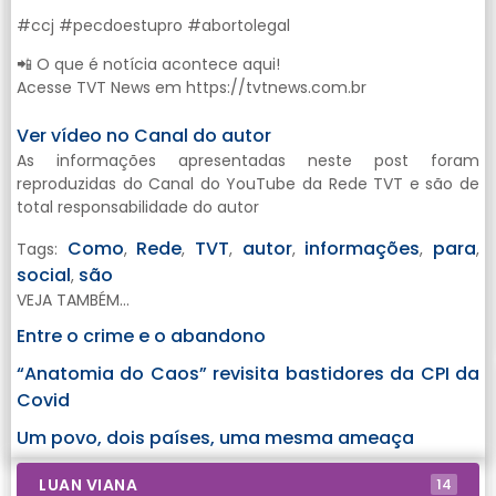
#ccj #pecdoestupro #abortolegal
📲 O que é notícia acontece aqui!
Acesse TVT News em https://tvtnews.com.br
Ver vídeo no Canal do autor
As informações apresentadas neste post foram
reproduzidas do Canal do YouTube da Rede TVT e são de
total responsabilidade do autor
Como
Rede
TVT
autor
informações
para
Tags:
,
,
,
,
,
,
social
são
,
VEJA TAMBÉM...
Entre o crime e o abandono
“Anatomia do Caos” revisita bastidores da CPI da
Covid
Um povo, dois países, uma mesma ameaça
LUAN VIANA
14