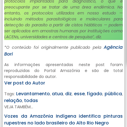
protocolos implantados para diagnóstico, o que é
preocupante por se tratar de uma área endêmica. No
entanto, os protocolos utilizados em nosso estudo —
incluindo métodos parasitológicos e moleculares para
detecção do parasito a partir de cistos hidáticos — podem
ser aplicados em amostras humanas por instituições como
LACENs, universidades e centros de pesquisa”, diz.
Agência
*O conteúdo foi originalmente publicado pela
Bori
As informações apresentadas neste post foram
reproduzidas do Portal Amazônia e são de total
responsabilidade do autor.
Ver post do Autor
Levantamento
atua
diz
esse
fígado
pública
Tags:
,
,
,
,
,
,
relação
todas
,
VEJA TAMBÉM...
Vozes da Amazônia Indígena identifica pinturas
rupestres no lado brasileiro do Alto Rio Negro