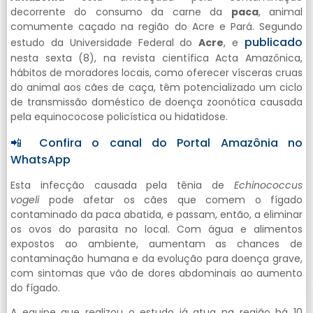
decorrente do consumo da carne da
paca
, animal
comumente caçado na região do Acre e Pará. Segundo
publicado
estudo da Universidade Federal do
Acre
, e
nesta sexta (8), na revista científica Acta Amazônica,
hábitos de moradores locais, como oferecer vísceras cruas
do animal aos cães de caça, têm potencializado um ciclo
de transmissão doméstico de doença zoonótica causada
pela equinococose policística ou hidatidose.
📲 Confira o canal do Portal Amazônia no
WhatsApp
Esta infecção causada pela tênia de
Echinococcus
vogeli
pode afetar os cães que comem o fígado
contaminado da paca abatida, e passam, então, a eliminar
os ovos do parasita no local. Com água e alimentos
expostos ao ambiente, aumentam as chances de
contaminação humana e da evolução para doença grave,
com sintomas que vão de dores abdominais ao aumento
do fígado.
A equipe que realizou o estudo já atua na região há 10