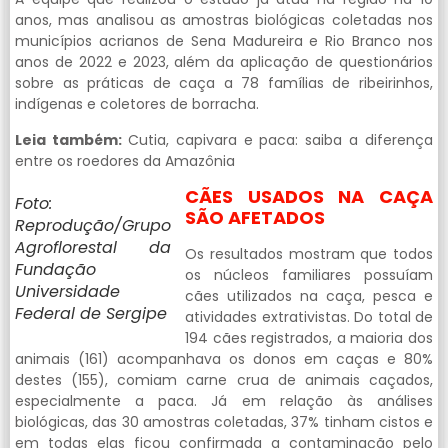
anos, mas analisou as amostras biológicas coletadas nos
municípios acrianos de Sena Madureira e Rio Branco nos
anos de 2022 e 2023, além da aplicação de questionários
sobre as práticas de caça a 78 famílias de ribeirinhos,
indígenas e coletores de borracha.
Leia também:
Cutia, capivara e paca: saiba a diferença
entre os roedores da Amazônia
CÃES USADOS NA CAÇA
Foto:
SÃO AFETADOS
Reprodução/Grupo
Agroflorestal da
Os resultados mostram que todos
Fundação
os núcleos familiares possuíam
Universidade
cães utilizados na caça, pesca e
Federal de Sergipe
atividades extrativistas. Do total de
194 cães registrados, a maioria dos
animais (161) acompanhava os donos em caças e 80%
destes (155), comiam carne crua de animais caçados,
especialmente a paca. Já em relação às análises
biológicas, das 30 amostras coletadas, 37% tinham cistos e
em todas elas ficou confirmada a contaminação pelo