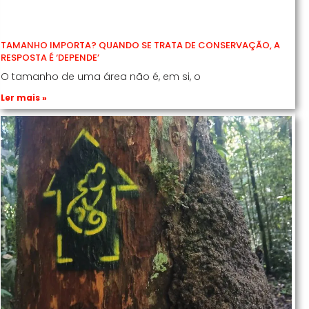
TAMANHO IMPORTA? QUANDO SE TRATA DE CONSERVAÇÃO, A
RESPOSTA É ‘DEPENDE’
O tamanho de uma área não é, em si, o
Ler mais »