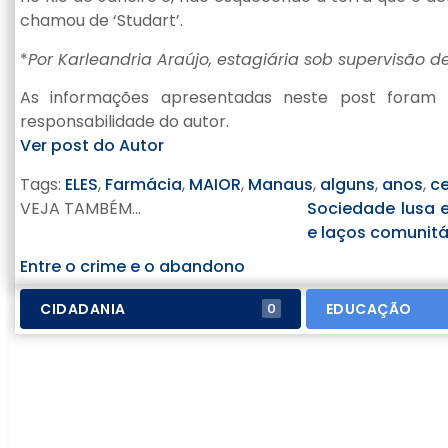
chamou de ‘Studart’.
*
Por Karleandria Araújo, estagiária sob supervisão de
As informações apresentadas neste post foram 
responsabilidade do autor.
Ver post do Autor
Tags:
ELES
,
Farmácia
,
MAIOR
,
Manaus
,
alguns
,
anos
,
c
VEJA TAMBÉM...
Sociedade lusa 
e laços comunitá
Entre o crime e o abandono
CIDADANIA
EDUCAÇÃO
0