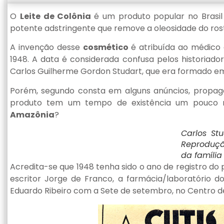
O
Leite de Colônia
é um produto popular no Brasil
potente adstringente que remove a oleosidade do ros
A invenção desse
cosmético
é atribuída ao médico
1948. A data é considerada confusa pelos historiadore
Carlos Guilherme Gordon Studart, que era formado e
Porém, segundo consta em alguns anúncios, propaga
produto tem um tempo de existência um pouco m
Amazônia
?
Carlos Stu
Reproduçã
da família
Acredita-se que 1948 tenha sido o ano de registro do 
escritor Jorge de Franco, a farmácia/laboratório d
Eduardo Ribeiro com a Sete de setembro, no Centro d