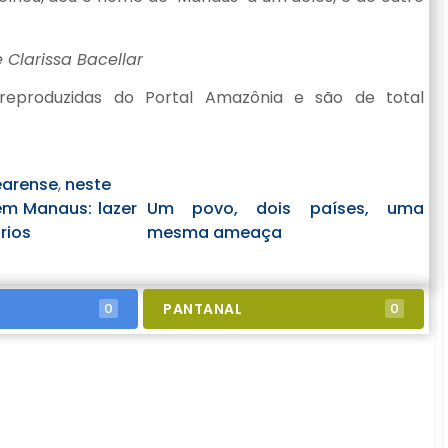
 Clarissa Bacellar
reproduzidas do Portal Amazônia e são de total
earense
,
neste
em Manaus: lazer
Um povo, dois países, uma
rios
mesma ameaça
PANTANAL
0
0