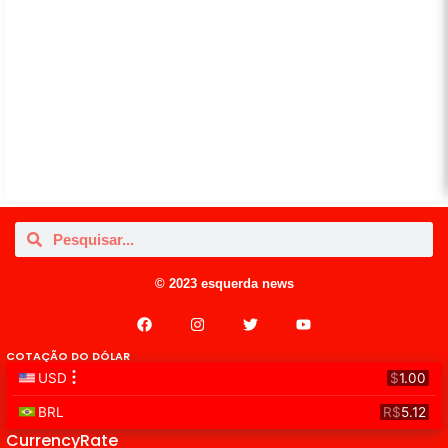
© 2023 esquerda news
COTAÇÃO DO DÓLAR
CurrencyRate