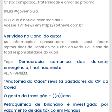
Cristo: compaixão,. fraternidade e amor ao próximo
#lula #governolula
📲 O que é notícia acontece aqui!
Acesse TVT News em https://tvtnews.com.br
Ver vídeo no Canal do autor
As informações apresentadas neste post foram
reproduzidas do Canal do YouTube da Rede TVT e são de
total responsabilidade do autor
Democracia
comunica
dos
durante
Tags:
,
,
,
,
emergência
final
nas
neste
,
,
,
VEJA TAMBÉM...
“Anatomia do Caos” revisita bastidores da CPI da
Covid
O gosto da transição – ((o))eco
Petroquímica de bilionário é investigada por
vazamento de gás tóxico em Manaus