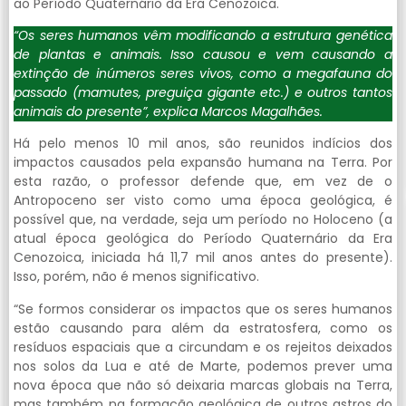
ao Período Quaternário da Era Cenozoica.
“Os seres humanos vêm modificando a estrutura genética
de plantas e animais. Isso causou e vem causando a
extinção de inúmeros seres vivos, como a megafauna do
passado (mamutes, preguiça gigante etc.) e outros tantos
animais do presente”, explica Marcos Magalhães.
Há pelo menos 10 mil anos, são reunidos indícios dos
impactos causados pela expansão humana na Terra. Por
esta razão, o professor defende que, em vez de o
Antropoceno ser visto como uma época geológica, é
possível que, na verdade, seja um período no Holoceno (a
atual época geológica do Período Quaternário da Era
Cenozoica, iniciada há 11,7 mil anos antes do presente).
Isso, porém, não é menos significativo.
“Se formos considerar os impactos que os seres humanos
estão causando para além da estratosfera, como os
resíduos espaciais que a circundam e os rejeitos deixados
nos solos da Lua e até de Marte, podemos prever uma
nova época que não só deixaria marcas globais na Terra,
mas também na formação geológica de outros astros do