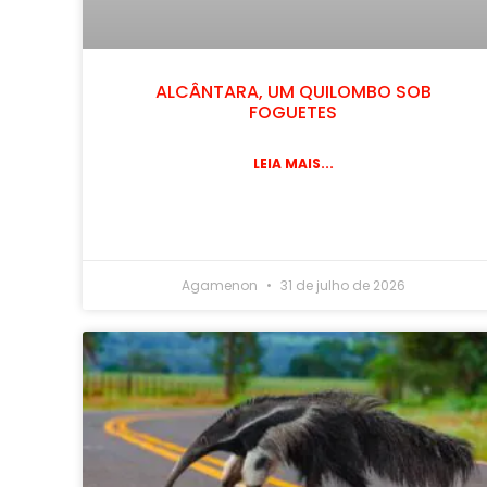
ALCÂNTARA, UM QUILOMBO SOB
FOGUETES
LEIA MAIS...
Agamenon
31 de julho de 2026