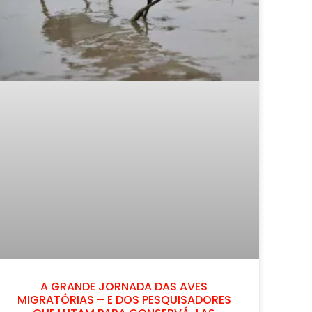
A GRANDE JORNADA DAS AVES
MIGRATÓRIAS – E DOS PESQUISADORES