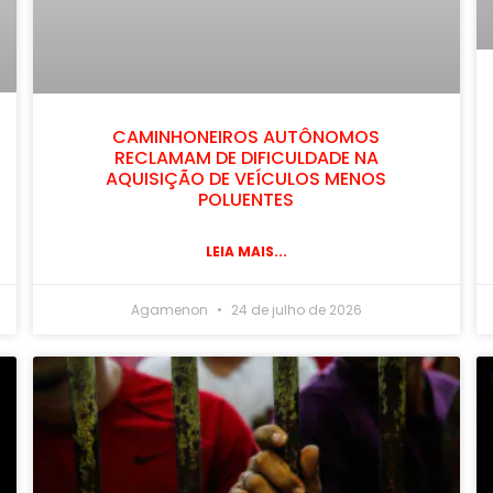
CAMINHONEIROS AUTÔNOMOS
RECLAMAM DE DIFICULDADE NA
AQUISIÇÃO DE VEÍCULOS MENOS
POLUENTES
LEIA MAIS...
Agamenon
24 de julho de 2026