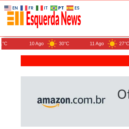
PT
EN
FR
IT
ES
10 Ago
30°C
11 Ago
27°C