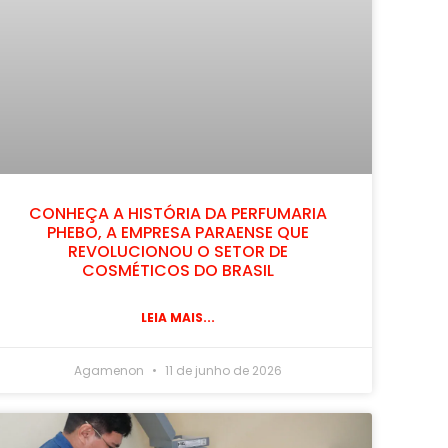
CONHEÇA A HISTÓRIA DA PERFUMARIA
PHEBO, A EMPRESA PARAENSE QUE
REVOLUCIONOU O SETOR DE
COSMÉTICOS DO BRASIL
LEIA MAIS...
Agamenon
11 de junho de 2026