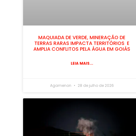
MAQUIADA DE VERDE, MINERAÇÃO DE
TERRAS RARAS IMPACTA TERRITÓRIOS E
AMPLIA CONFLITOS PELA ÁGUA EM GOIÁS
LEIA MAIS...
Agamenon
28 de julho de 2026