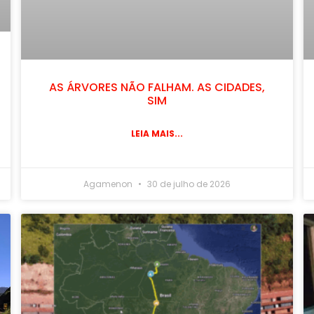
AS ÁRVORES NÃO FALHAM. AS CIDADES,
SIM
LEIA MAIS...
Agamenon
30 de julho de 2026