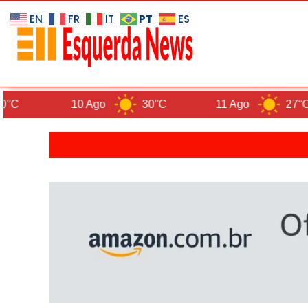
PT
EN
FR
IT
ES
10 Ago
30°C
11 Ago
27°C