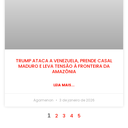
TRUMP ATACA A VENEZUELA, PRENDE CASAL
MADURO E LEVA TENSÃO À FRONTEIRA DA
AMAZÔNIA
LEIA MAIS...
Agamenon
3 de janeiro de 2026
1
2
3
4
5