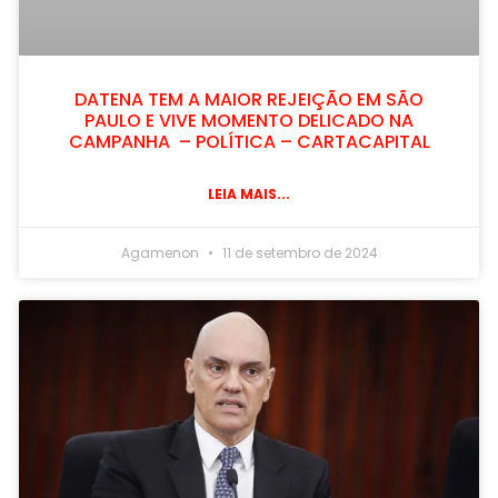
DATENA TEM A MAIOR REJEIÇÃO EM SÃO
PAULO E VIVE MOMENTO DELICADO NA
CAMPANHA – POLÍTICA – CARTACAPITAL
LEIA MAIS...
Agamenon
11 de setembro de 2024