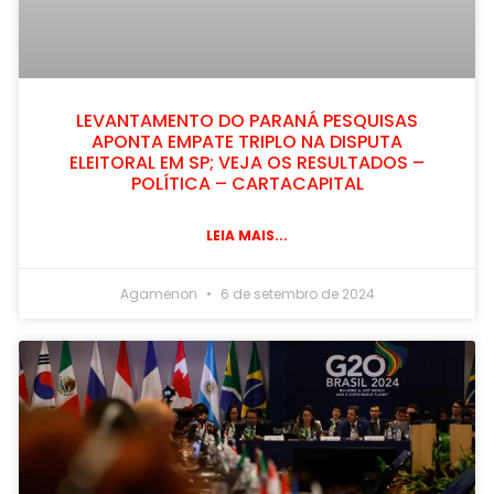
LEVANTAMENTO DO PARANÁ PESQUISAS
APONTA EMPATE TRIPLO NA DISPUTA
ELEITORAL EM SP; VEJA OS RESULTADOS –
POLÍTICA – CARTACAPITAL
LEIA MAIS...
Agamenon
6 de setembro de 2024