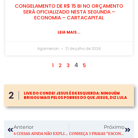
CONGELAMENTO DE R$ 15 BI NO ORÇAMENTO
SERÁ OFICIALIZADO NESTA SEGUNDA –
ECONOMIA – CARTACAPITAL
LEIA MAIS...
Agamenon
21 de julho de 2024
4
1
2
3
5
2
LIVE DO CONDE! JESUS É DE ESQUERDA: NINGUÉM
BRIGOU MAIS PELOS POBRES DO QUE JESUS, DIZ LULA
Anterior
Próximo
4 COISAS AINDA NÃO EXPLICADAS SOBRE AS BOMBAS DE HIROSHIMA E NAGASAKI
CONHEÇA 3 PRAIAS “ESCONDIDAS” DO AMAPÁ