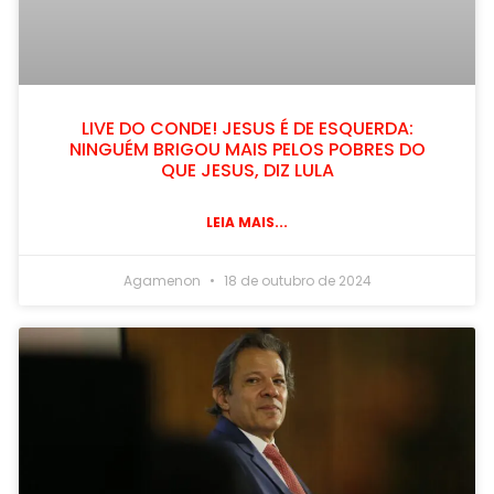
LIVE DO CONDE! JESUS É DE ESQUERDA:
NINGUÉM BRIGOU MAIS PELOS POBRES DO
QUE JESUS, DIZ LULA
LEIA MAIS...
Agamenon
18 de outubro de 2024