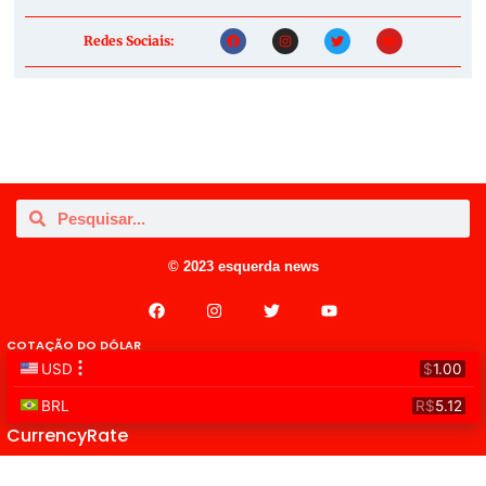
Redes Sociais:
© 2023 esquerda news
COTAÇÃO DO DÓLAR
CurrencyRate