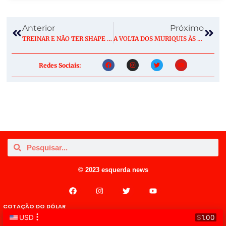
Anterior
Próximo
TREINAR E NÃO TER SHAPE É PROIBIDO? COMENTA AÍ!
A VOLTA DOS MURIQUIS ÀS MATAS DE IBITIPOCA, EM MINAS GERAIS
Redes Sociais:
© 2023 esquerda news
COTAÇÃO DO DÓLAR