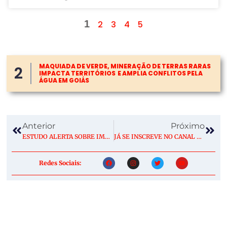
1
2
3
4
5
MAQUIADA DE VERDE, MINERAÇÃO DE TERRAS RARAS
2
IMPACTA TERRITÓRIOS E AMPLIA CONFLITOS PELA
ÁGUA EM GOIÁS
Anterior
Próximo
ESTUDO ALERTA SOBRE IMPACTO DAS MUDANÇAS CLIMÁTICAS NA RESTAURAÇÃO ECOLÓGICA
JÁ SE INSCREVE NO CANAL E SIGA @LUANVIANA NO INSTAGRAM!
Redes Sociais: