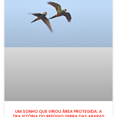
UM SONHO QUE VIROU ÁREA PROTEGIDA: A
TRAJETÓRIA DO REFÚGIO SERRA DAS ARARAS