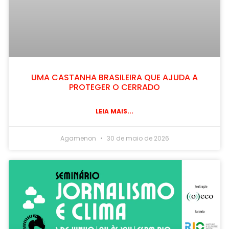
UMA CASTANHA BRASILEIRA QUE AJUDA A
PROTEGER O CERRADO
LEIA MAIS...
Agamenon
30 de maio de 2026