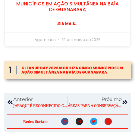
MUNICÍPIOS EM AÇÃO SIMULTÂNEA NA BAÍA
DE GUANABARA
LEIA MAIS...
Agamenon
19 de março de 2026
1
NCO MUNICÍPIOS EM
CLEANUP BAY 2026 MOBILIZA CINCO 
GUANABARA
AÇÃO SIMULTÂNEA NA BAÍA DE GUA
Anterior
Próximo
JARAQUI É RECONHECIDO COMO PATRIMÔNIO CULTURAL DO AMAZONAS
ÁREAS PARA A CONSERVAÇÃO DO SAUIM-DE-COLEIRA, SÍMBOLO DE MANAUS – 3: QUANTIFICAÇÃO DAS AMEAÇAS
Redes Sociais: