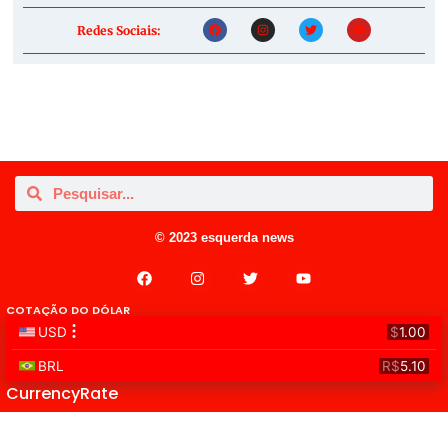
Redes Sociais:
© 2023 esquerda news
COTAÇÃO DO DÓLAR
CurrencyRate