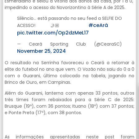
Esmeraldino e selou a vitória dos donos da casa, por 1 a 0,
impedindo o acesso do Novorizontino à Série A de 2025.
Silêncio… está passando no seu feed a SELFIE DO
#ceArá
ACESSO! 🤳🏼
pic.twitter.com/Op2dzMeL17
— Ceará Sporting Club (@CearaSC)
November 25, 2024
O resultado na Serrinha favoreceu o Ceará a retornar à
elite do futebol no ano que vem. O Vozão não saiu do 0 a 0
com o Guarani, último colocado na tabela, jogando no
Brinco de Ouro, em Campinas.
Além do Guarani, lanterna com apenas 33 pontos, outros
três times foram rebaixados para a Série C de 2025:
Brusque (19º), com 36 pontos; Ituano (18º) com 37 pontos;
e Ponte Preta (17º), com 38 pontos.
As informações apresentadas neste post foram