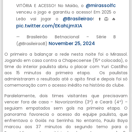
@mirassolfc
VITÓRIA E ACESSO! No Maião, o
venceu o jogo e garantiu o acesso! Em 2025 o
@Brasileirao
Leão vai jogar o
! ⬆️🦁🔥
pic.twitter.com/EKahLjmXIA
— Brasileirão Betnacional – Série B
November 25, 2024
(@BrasileiraoB)
O primeiro a balançar a rede nesta noite foi o Mirassol.
Jogando em casa contra a Chapecoense (15ª colocada), o
time do interior paulista abriu o placar com Yuri Castilho
aos 15 minutos da primeira etapa. Os paulistas
administraram o resultado até o apito final e depois foi só
comemoração com o acesso inédito na história do clube.
Paralelamente, dois times visitantes que precisavam
vencer fora de casa – Novorizontino (3º) e Ceará (4º) –
seguiam empatados sem gols na primeira etapa. O
panorama favorecia o acesso da equipe paulista, que
enfrentava o Goiás na Serrinha. No entanto, Paulo Baya
marcou aos 37 minutos do segundo temo para o