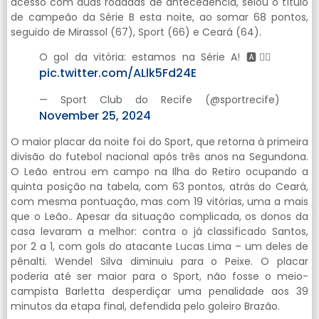
acesso com duas rodadas de antecedência, selou o título
de campeão da Série B esta noite, ao somar 68 pontos,
seguido de Mirassol (67), Sport (66) e Ceará (64).
O gol da vitória: estamos na Série A! 🅰️❤️‍🔥
pic.twitter.com/ALlk5Fd24E
— Sport Club do Recife (@sportrecife)
November 25, 2024
O maior placar da noite foi do Sport, que retorna à primeira
divisão do futebol nacional após três anos na Segundona.
O Leão entrou em campo na Ilha do Retiro ocupando a
quinta posição na tabela, com 63 pontos, atrás do Ceará,
com mesma pontuação, mas com 19 vitórias, uma a mais
que o Leão.. Apesar da situação complicada, os donos da
casa levaram a melhor: contra o já classificado Santos,
por 2 a 1, com gols do atacante Lucas Lima – um deles de
pênalti. Wendel Silva diminuiu para o Peixe. O placar
poderia até ser maior para o Sport, não fosse o meio-
campista Barletta desperdiçar uma penalidade aos 39
minutos da etapa final, defendida pelo goleiro Brazão.