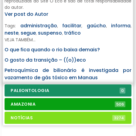
reproduzidas do Site O Eco e são de total responsabilidade
do autor.
Ver post do Autor
administração
facilitar
gaúcho
informa
Tags:
,
,
,
,
neste
segue
suspenso
tráfico
,
,
,
VEJA TAMBÉM...
O que fica quando o rio baixa demais?
O gosto da transição – ((o))eco
Petroquímica de bilionário é investigada por
vazamento de gás tóxico em Manaus
PALEONTOLOGIA
0
AMAZONIA
506
NOTÍCIAS
3274