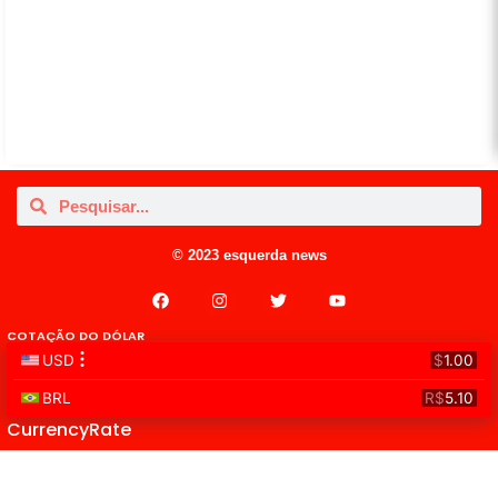
© 2023 esquerda news
COTAÇÃO DO DÓLAR
CurrencyRate