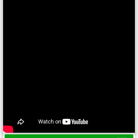
Ambiente e Sustentabilidade, Bernardo Rossi.
As informações apresentadas neste post foram
reproduzidas do Site O Eco e são de total responsabilidade
do autor.
Ver post do Autor
Silvestre
UFRJ
apenas
enfrentam
feito
Tags:
,
,
,
,
,
habitat
informa
responsabilidade
,
,
VEJA TAMBÉM...
Áreas para a conservação do sauim-de-coleira,
símbolo de Manaus – 5: implicações para políticas
públicas
Maquiada de verde, mineração de terras raras
impacta territórios e amplia conflitos pela água
em Goiás
A crise do Cerrado em revisão: 3 – uma proteção
coerente do Ecodomínio