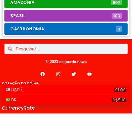
AMAZONIA
507
BRASIL
100
GASTRONOMIA
0
© 2023 esquerda news
COTAÇÃO DO DÓLAR
CurrencyRate